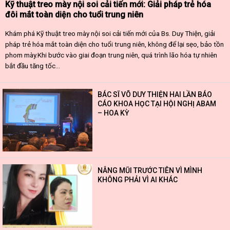
Kỹ thuật treo mày nội soi cải tiến mới: Giải pháp trẻ hóa
đôi mắt toàn diện cho tuổi trung niên
Khám phá Kỹ thuật treo mày nội soi cải tiến mới của Bs. Duy Thiện, giải
pháp trẻ hóa mắt toàn diện cho tuổi trung niên, không để lại sẹo, bảo tồn
phom mày.Khi bước vào giai đoạn trung niên, quá trình lão hóa tự nhiên
bắt đầu tăng tốc...
BÁC SĨ VÕ DUY THIỆN HAI LẦN BÁO
CÁO KHOA HỌC TẠI HỘI NGHỊ ABAM
– HOA KỲ
NÂNG MŨI TRƯỚC TIÊN VÌ MÌNH
KHÔNG PHẢI VÌ AI KHÁC