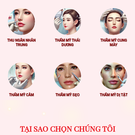
THU NGẮN NHÂN
THẨM MỸ THÁI
THẨM MỸ CUNG
TRUNG
DƯƠNG
MÀY
THẨM MỸ CẰM
THẨM MỸ SẸO
THẨM MỸ DỊ TẬT
TẠI SAO CHỌN CHÚNG TÔI