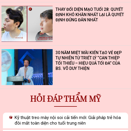
THAY ĐỔI DIỆN MẠO TUỔI 28: QUYẾT
ĐỊNH KHÓ KHĂN NHẤT LẠI LÀ QUYẾT
ĐỊNH ĐÚNG ĐẮN NHẤT
30 NĂM MIỆT MÀI KIẾN TẠO VẺ ĐẸP
TỰ NHIÊN TỪ TRIẾT LÝ “CAN THIỆP
TỐI THIỂU – HIỆU QUẢ TỐI ĐA” CỦA
BS. VÕ DUY THIỆN
HỎI ĐÁP THẨM MỸ
Kỹ thuật treo mày nội soi cải tiến mới: Giải pháp trẻ hóa
đôi mắt toàn diện cho tuổi trung niên