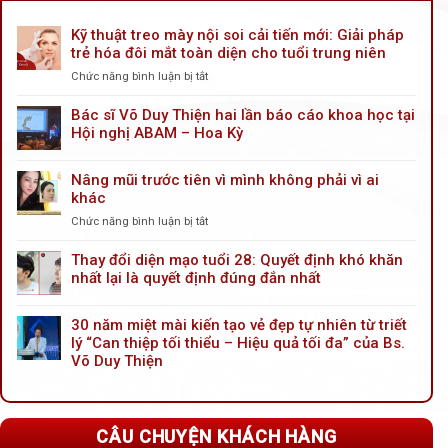
Kỹ thuật treo mày nội soi cải tiến mới: Giải pháp
trẻ hóa đôi mắt toàn diện cho tuổi trung niên
Chức năng bình luận bị tắt
ở
Kỹ
thuật
Bác sĩ Võ Duy Thiện hai lần báo cáo khoa học tại
treo
Hội nghị ABAM – Hoa Kỳ
mày
nội
Nâng mũi trước tiên vì mình không phải vì ai
soi
khác
cải
tiến
Chức năng bình luận bị tắt
ở
mới:
Nâng
Giải
mũi
Thay đổi diện mạo tuổi 28: Quyết định khó khăn
pháp
trước
nhất lại là quyết định đúng đắn nhất
trẻ
tiên
hóa
vì
đôi
30 năm miệt mài kiến tạo vẻ đẹp tự nhiên từ triết
mình
mắt
lý “Can thiệp tối thiểu – Hiệu quả tối đa” của Bs.
không
toàn
phải
Võ Duy Thiện
diện
vì
cho
ai
tuổi
khác
trung
CÂU CHUYỆN KHÁCH HÀNG
niên