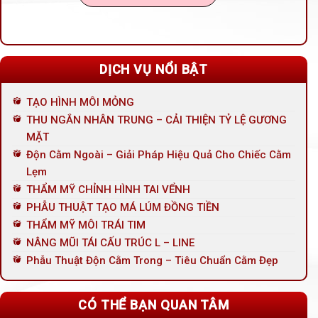
DỊCH VỤ NỔI BẬT
TẠO HÌNH MÔI MỎNG
THU NGẮN NHÂN TRUNG – CẢI THIỆN TỶ LỆ GƯƠNG
MẶT
Độn Cằm Ngoài – Giải Pháp Hiệu Quả Cho Chiếc Cằm
Lẹm
THẨM MỸ CHỈNH HÌNH TAI VỂNH
PHẪU THUẬT TẠO MÁ LÚM ĐỒNG TIỀN
THẨM MỸ MÔI TRÁI TIM
NÂNG MŨI TÁI CẤU TRÚC L – LINE
Phẫu Thuật Độn Cằm Trong – Tiêu Chuẩn Cằm Đẹp
CÓ THỂ BẠN QUAN TÂM