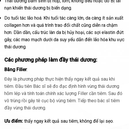
Thái dương bẩm sinh bị hóp, lõm, không đều hoặc do Bị tai
nạn khiến thái dương bị biến dạng.
Do tuổi tác lão hoá. Khi tuổi tác càng lớn, da càng ít sản xuất
collagen hơn và quá trình trao đổi chất cũng diễn ra chậm
hơn. Dần dần, cấu trúc làn da bị hủy hoại, các sợi elastin đứt
gãy, các mao mạch dưới da suy yếu dẫn đến lão hóa khu vực
thái dương.
Các phương pháp làm đầy thái dương:
Bằng Filler
:
Đây là phương pháp thực hiện thấy ngay kết quả sau khi
tiêm. Đầu tiên Bác sĩ sẽ đo đạc định hình vùng thái dương
hõm lép và tính toán chính xác lượng Filler cần tiêm. Sau đó
vô trùng rồi gây tê cục bộ vùng tiêm. Tiếp theo bác sĩ tiêm
đầy vùng thái dương.
Ưu điểm:
thấy ngay kết quả sau tiêm, không để lại sẹo.