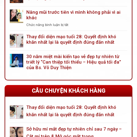
mày
nội
Nâng mũi trước tiên vì mình không phải vì ai
soi
khác
cải
tiến
Chức năng bình luận bị tắt
ở
mới:
Nâng
Giải
mũi
Thay đổi diện mạo tuổi 28: Quyết định khó
pháp
trước
khăn nhất lại là quyết định đúng đắn nhất
trẻ
tiên
hóa
vì
đôi
30 năm miệt mài kiến tạo vẻ đẹp tự nhiên từ
mình
mắt
triết lý “Can thiệp tối thiểu – Hiệu quả tối đa”
không
toàn
phải
của Bs. Võ Duy Thiện
diện
vì
cho
ai
tuổi
khác
trung
CÂU CHUYỆN KHÁCH HÀNG
niên
Thay đổi diện mạo tuổi 28: Quyết định khó
khăn nhất lại là quyết định đúng đắn nhất
Sở hữu mí mắt đẹp tự nhiên chỉ sau 7 ngày –
Cắt mí trên & Mở góc mắt trong