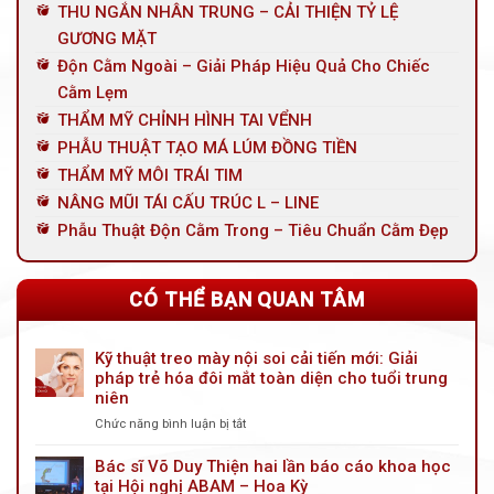
THU NGẮN NHÂN TRUNG – CẢI THIỆN TỶ LỆ
GƯƠNG MẶT
Độn Cằm Ngoài – Giải Pháp Hiệu Quả Cho Chiếc
Cằm Lẹm
THẨM MỸ CHỈNH HÌNH TAI VỂNH
PHẪU THUẬT TẠO MÁ LÚM ĐỒNG TIỀN
THẨM MỸ MÔI TRÁI TIM
NÂNG MŨI TÁI CẤU TRÚC L – LINE
Phẫu Thuật Độn Cằm Trong – Tiêu Chuẩn Cằm Đẹp
CÓ THỂ BẠN QUAN TÂM
Kỹ thuật treo mày nội soi cải tiến mới: Giải
pháp trẻ hóa đôi mắt toàn diện cho tuổi trung
niên
Chức năng bình luận bị tắt
ở
Kỹ
thuật
Bác sĩ Võ Duy Thiện hai lần báo cáo khoa học
treo
tại Hội nghị ABAM – Hoa Kỳ