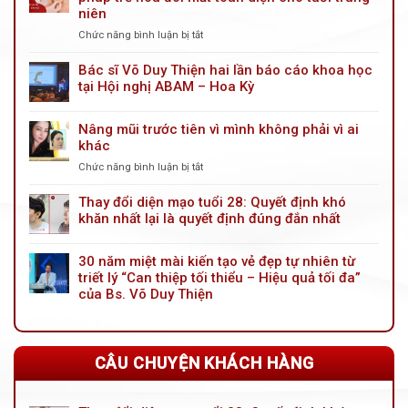
niên
Chức năng bình luận bị tắt
ở
Kỹ
thuật
Bác sĩ Võ Duy Thiện hai lần báo cáo khoa học
treo
tại Hội nghị ABAM – Hoa Kỳ
mày
nội
Nâng mũi trước tiên vì mình không phải vì ai
soi
khác
cải
tiến
Chức năng bình luận bị tắt
ở
mới:
Nâng
Giải
mũi
Thay đổi diện mạo tuổi 28: Quyết định khó
pháp
trước
khăn nhất lại là quyết định đúng đắn nhất
trẻ
tiên
hóa
vì
đôi
30 năm miệt mài kiến tạo vẻ đẹp tự nhiên từ
mình
mắt
triết lý “Can thiệp tối thiểu – Hiệu quả tối đa”
không
toàn
phải
của Bs. Võ Duy Thiện
diện
vì
cho
ai
tuổi
khác
trung
CÂU CHUYỆN KHÁCH HÀNG
niên