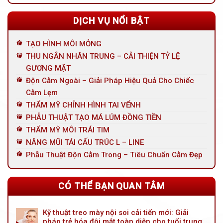
DỊCH VỤ NỔI BẬT
TẠO HÌNH MÔI MỎNG
THU NGẮN NHÂN TRUNG – CẢI THIỆN TỶ LỆ
GƯƠNG MẶT
Độn Cằm Ngoài – Giải Pháp Hiệu Quả Cho Chiếc
Cằm Lẹm
THẨM MỸ CHỈNH HÌNH TAI VỂNH
PHẪU THUẬT TẠO MÁ LÚM ĐỒNG TIỀN
THẨM MỸ MÔI TRÁI TIM
NÂNG MŨI TÁI CẤU TRÚC L – LINE
Phẫu Thuật Độn Cằm Trong – Tiêu Chuẩn Cằm Đẹp
CÓ THỂ BẠN QUAN TÂM
Kỹ thuật treo mày nội soi cải tiến mới: Giải
pháp trẻ hóa đôi mắt toàn diện cho tuổi trung