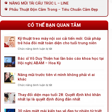
NÂNG MŨI TÁI CẤU TRÚC L – LINE
Phẫu Thuật Độn Cằm Trong – Tiêu Chuẩn Cằm Đẹp
CÓ THỂ BẠN QUAN TÂM
Kỹ thuật treo mày nội soi cải tiến mới: Giải pháp
trẻ hóa đôi mắt toàn diện cho tuổi trung niên
Chức năng bình luận bị tắt
ở
Kỹ
thuật
Bác sĩ Võ Duy Thiện hai lần báo cáo khoa học tại
treo
Hội nghị ABAM – Hoa Kỳ
mày
nội
Nâng mũi trước tiên vì mình không phải vì ai
soi
khác
cải
tiến
Chức năng bình luận bị tắt
ở
mới:
Nâng
Giải
mũi
Thay đổi diện mạo tuổi 28: Quyết định khó khăn
pháp
trước
nhất lại là quyết định đúng đắn nhất
trẻ
tiên
hóa
vì
đôi
30 năm miệt mài kiến tạo vẻ đẹp tự nhiên từ triết
mình