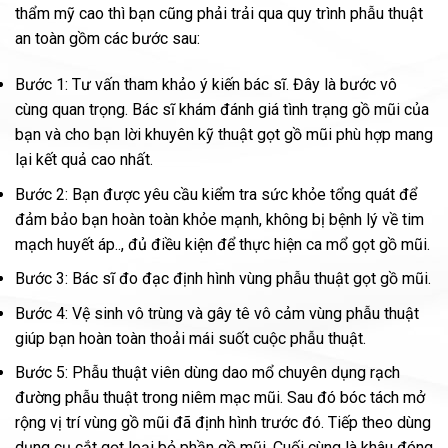
thẩm mỹ cao thì bạn cũng phải trải qua quy trình phẫu thuật
an toàn gồm các bước sau:
Bước 1: Tư vấn tham khảo ý kiến bác sĩ. Đây là bước vô
cùng quan trọng. Bác sĩ khám đánh giá tình trạng gồ mũi của
bạn và cho bạn lời khuyên kỹ thuật gọt gồ mũi phù hợp mang
lại kết quả cao nhất.
Bước 2: Bạn được yêu cầu kiểm tra sức khỏe tổng quát để
đảm bảo bạn hoàn toàn khỏe mạnh, không bị bệnh lý về tim
mạch huyết áp.., đủ điều kiện để thực hiện ca mổ gọt gồ mũi.
Bước 3: Bác sĩ đo đạc định hình vùng phẫu thuật gọt gồ mũi.
Bước 4: Vệ sinh vô trùng và gây tê vô cảm vùng phẫu thuật
giúp bạn hoàn toàn thoải mái suốt cuộc phẫu thuật.
Bước 5: Phẫu thuật viên dùng dao mổ chuyên dụng rạch
đường phẫu thuật trong niêm mạc mũi. Sau đó bóc tách mở
rộng vị trí vùng gồ mũi đã định hình trước đó. Tiếp theo dùng
dụng cụ cắt gọt loại bỏ phần gồ mũi. Cuối cùng là khâu đóng