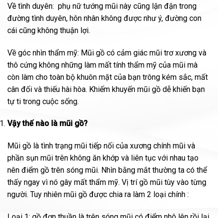
Về tình duyên: phụ nữ tướng mũi này cũng lận đận trong
đường tình duyên, hôn nhân không được như ý, đường con
cái cũng không thuận lợi.
Về góc nhìn thẩm mỹ: Mũi gồ có cảm giác mũi trơ xương và
thô cứng không những làm mất tính thẩm mỹ của mũi mà
còn làm cho toàn bộ khuôn mặt của bạn trông kém sắc, mất
cân đối và thiếu hài hòa. Khiếm khuyến mũi gồ dễ khiến bạn
tự ti trong cuộc sống.
Vậy thế nào là mũi gồ?
Mũi gồ là tình trạng mũi tiếp nối của xương chính mũi và
phần sụn mũi trên không ăn khớp và liên tục với nhau tạo
nên điểm gồ trên sóng mũi. Nhìn bằng mắt thường ta có thể
thấy ngay vì nó gây mất thẩm mỹ. Vị trí gồ mũi tùy vào từng
người. Tuy nhiên mũi gồ được chia ra làm 2 loại chính :
Loại 1: gồ đơn thuần là trên sóng mũi có điểm nhô lên rồi lại