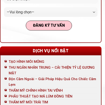
DỊCH VỤ NỔI BẬT
TẠO HÌNH MÔI MỎNG
THU NGẮN NHÂN TRUNG – CẢI THIỆN TỶ LỆ GƯƠNG
MẶT
Độn Cằm Ngoài – Giải Pháp Hiệu Quả Cho Chiếc Cằm
Lẹm
THẨM MỸ CHỈNH HÌNH TAI VỂNH
PHẪU THUẬT TẠO MÁ LÚM ĐỒNG TIỀN
THẨM MỸ MÔI TRÁI TIM