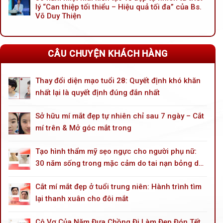
mắt
lý “Can thiệp tối thiểu – Hiệu quả tối đa” của Bs.
không
toàn
phải
Võ Duy Thiện
diện
vì
cho
ai
tuổi
khác
trung
CÂU CHUYỆN KHÁCH HÀNG
niên
Thay đổi diện mạo tuổi 28: Quyết định khó khăn
nhất lại là quyết định đúng đắn nhất
Sở hữu mí mắt đẹp tự nhiên chỉ sau 7 ngày – Cắt
mí trên & Mở góc mắt trong
Tạo hình thẩm mỹ sẹo ngực cho người phụ nữ:
30 năm sống trong mặc cảm do tai nạn bỏng dầu
hoả
Cắt mí mắt đẹp ở tuổi trung niên: Hành trình tìm
lại thanh xuân cho đôi mắt
Cô Vợ Của Năm Đưa Chồng Đi Làm Đẹp Đón Tết