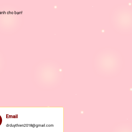
dành cho bạn!
Email
drduythien2018@gmail.com