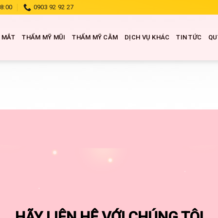
18:00
0903 92 92 27
 MẮT
THẨM MỸ MŨI
THẨM MỸ CẰM
DỊCH VỤ KHÁC
TIN TỨC
QU
HÃY LIÊN HỆ VỚI CHÚNG TÔI