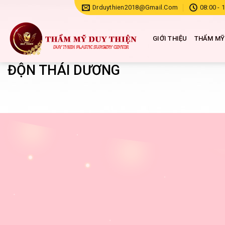
Chuyển
Drduythien2018@gmail.com
08:00 - 
đến
nội
GIỚI THIỆU
THẨM MỸ
dung
ĐỘN THÁI DƯƠNG