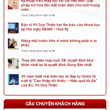
Kỹ thuật treo mày nội soi cải tiến mới: Giải
pháp trẻ hóa đôi mắt toàn diện cho tuổi trung
niên
Chức năng bình luận bị tắt
ở
Kỹ
thuật
Bác sĩ Võ Duy Thiện hai lần báo cáo khoa học
treo
tại Hội nghị ABAM – Hoa Kỳ
mày
nội
Nâng mũi trước tiên vì mình không phải vì ai
soi
khác
cải
tiến
Chức năng bình luận bị tắt
ở
mới:
Nâng
Giải
mũi
Thay đổi diện mạo tuổi 28: Quyết định khó
pháp
trước
khăn nhất lại là quyết định đúng đắn nhất
trẻ
tiên
hóa
vì
đôi
30 năm miệt mài kiến tạo vẻ đẹp tự nhiên từ
mình
mắt
triết lý “Can thiệp tối thiểu – Hiệu quả tối đa”
không
toàn
phải
của Bs. Võ Duy Thiện
diện
vì
cho
ai
tuổi
khác
trung
CÂU CHUYỆN KHÁCH HÀNG
niên