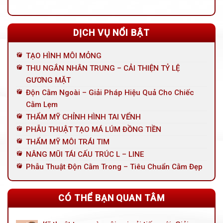
DỊCH VỤ NỔI BẬT
TẠO HÌNH MÔI MỎNG
THU NGẮN NHÂN TRUNG – CẢI THIỆN TỶ LỆ
GƯƠNG MẶT
Độn Cằm Ngoài – Giải Pháp Hiệu Quả Cho Chiếc
Cằm Lẹm
THẨM MỸ CHỈNH HÌNH TAI VỂNH
PHẪU THUẬT TẠO MÁ LÚM ĐỒNG TIỀN
THẨM MỸ MÔI TRÁI TIM
NÂNG MŨI TÁI CẤU TRÚC L – LINE
Phẫu Thuật Độn Cằm Trong – Tiêu Chuẩn Cằm Đẹp
CÓ THỂ BẠN QUAN TÂM