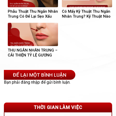
Phẫu Thuật Thu Ngắn Nhân
Có Mấy Kỹ Thuật Thu Ngắn
Trung Có Để Lại Sẹo Xấu
Nhân Trung? Kỹ Thuật Nào
Không?
Hiệu Quả Nhất?
THU NGẮN NHÂN TRUNG –
CẢI THIỆN TỶ LỆ GƯƠNG
MẶT
ĐỂ LẠI MỘT BÌNH LUẬN
Bạn phải
đăng nhập
để gửi bình luận.
THỜI GIAN LÀM VIỆC