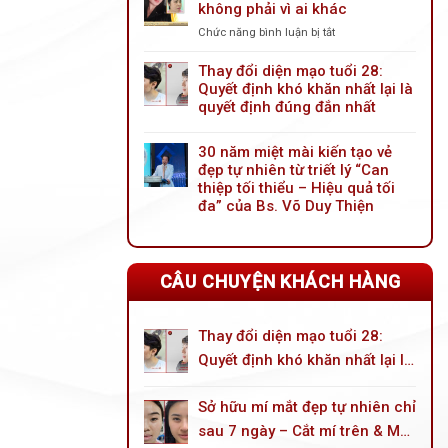
không phải vì ai khác
tiến
mới:
Chức năng bình luận bị tắt
ở
Giải
Nâng
pháp
mũi
Thay đổi diện mạo tuổi 28:
trẻ
trước
Quyết định khó khăn nhất lại là
hóa
tiên
quyết định đúng đắn nhất
đôi
vì
mắt
mình
toàn
30 năm miệt mài kiến tạo vẻ
không
diện
đẹp tự nhiên từ triết lý “Can
phải
cho
thiệp tối thiểu – Hiệu quả tối
vì
tuổi
ai
đa” của Bs. Võ Duy Thiện
trung
khác
niên
CÂU CHUYỆN KHÁCH HÀNG
Thay đổi diện mạo tuổi 28:
Quyết định khó khăn nhất lại là
quyết định đúng đắn nhất
Sở hữu mí mắt đẹp tự nhiên chỉ
sau 7 ngày – Cắt mí trên & Mở