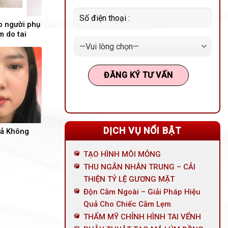
o người phụ
 do tai
DỊCH VỤ NỔI BẬT
uả Không
TẠO HÌNH MÔI MỎNG
THU NGẮN NHÂN TRUNG – CẢI
THIỆN TỶ LỆ GƯƠNG MẶT
Độn Cằm Ngoài – Giải Pháp Hiệu
Quả Cho Chiếc Cằm Lẹm
THẨM MỸ CHỈNH HÌNH TAI VỂNH