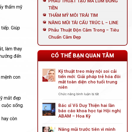
PHẪU THUẬT TẠO MÁ LÚM ĐỒNG
hấy thẩm mỹ
TIỀN
THẨM MỸ MÔI TRÁI TIM
NÂNG MŨI TÁI CẤU TRÚC L – LINE
tiếp. Giúp
Phẫu Thuật Độn Cằm Trong – Tiêu
Chuẩn Cằm Đẹp
t, làm thay
CÓ THỂ BẠN QUAN TÂM
h hưởng đến
Kỹ thuật treo mày nội soi cải
tiến mới: Giải pháp trẻ hóa đôi
n mệnh con
mắt toàn diện cho tuổi trung
niên
Chức năng bình luận bị tắt
ở
mỹ mắt đẹp
Kỹ
thuật
g cuộc sống.
Bác sĩ Võ Duy Thiện hai lần
treo
báo cáo khoa học tại Hội nghị
mày
ABAM – Hoa Kỳ
h hay còn
nội
soi
Nâng mũi trước tiên vì mình
cải