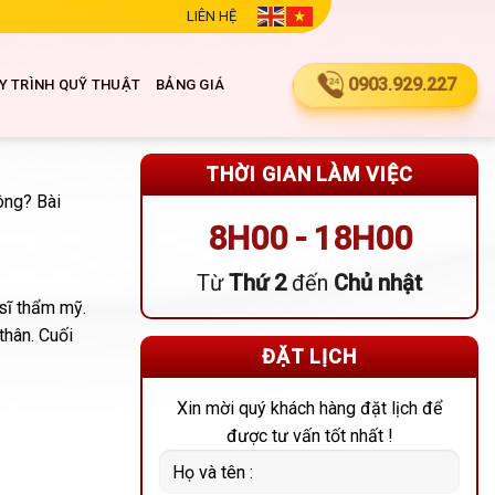
LIÊN HỆ
0903.929.227
Y TRÌNH QUỸ THUẬT
BẢNG GIÁ
THỜI GIAN LÀM VIỆC
ông? Bài
8H00 - 18H00
Từ
Thứ 2
đến
Chủ nhật
 sĩ thẩm mỹ.
thân. Cuối
ĐẶT LỊCH
Xin mời quý khách hàng đặt lịch để
được tư vấn tốt nhất !