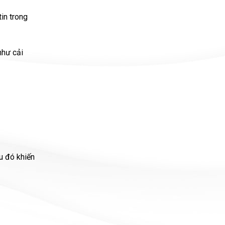
tin trong
như cải
u đó khiến