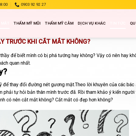
18:00
0903 92 92 27
 MẮT
THẨM MỸ MŨI
THẨM MỸ CẰM
DỊCH VỤ KHÁC
TIN TỨC
QU
ẦY TRƯỚC KHI CẮT MẮT KHÔNG?
em thầy để biết mình có bị phá tướng hay không? Vậy có nên hay kh
hách quan nhất.
y?
 mỹ để thay đổi đường nét gương mặt.Theo lời khuyên của các bác
n phải tự hỏi bản thân mình trước đã. Rồi tham khảo ý kiến người 
 mình có nên cắt mắt không? Cắt mắt có đẹp hơn không?