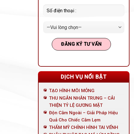
DỊCH VỤ NỔI BẬT
TẠO HÌNH MÔI MỎNG
THU NGẮN NHÂN TRUNG – CẢI
THIỆN TỶ LỆ GƯƠNG MẶT
Độn Cằm Ngoài – Giải Pháp Hiệu
Quả Cho Chiếc Cằm Lẹm
THẨM MỸ CHỈNH HÌNH TAI VỂNH