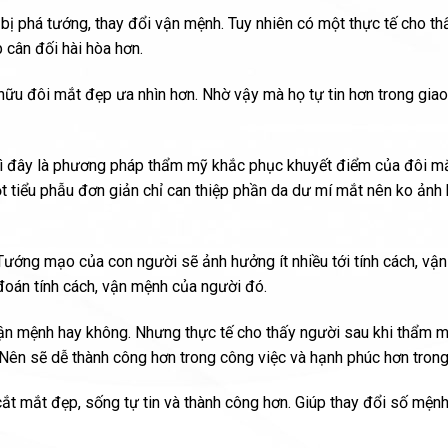
bị phá tướng, thay đổi vận mệnh. Tuy nhiên có một thực tế cho t
 cân đối hài hòa hơn.
u đôi mắt đẹp ưa nhìn hơn. Nhờ vậy mà họ tự tin hơn trong giao 
Vì đây là phương pháp thẩm mỹ khắc phục khuyết điểm của đôi mắ
t tiểu phẫu đơn giản chỉ can thiệp phần da dư mí mắt nên ko ản
Tướng mạo của con người sẽ ảnh hưởng ít nhiều tới tính cách, vậ
oán tính cách, vận mệnh của người đó.
ận mệnh hay không. Nhưng thực tế cho thấy người sau khi thẩm 
n. Nên sẽ dễ thành công hơn trong công việc và hạnh phúc hơn tron
ắt mắt đẹp, sống tự tin và thành công hơn. Giúp thay đổi số mện