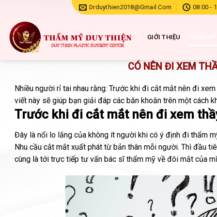
Chuyển
Drduythien2018@gmail.com
08:00 - 
đến
nội
GIỚI THIỆU
THẨM MỸ
dung
CÓ NÊN ĐI XEM TH
Nhiều người rỉ tai nhau rằng: Trước khi đi cắt mắt nên đi x
viết này sẽ giúp bạn giải đáp các băn khoăn trên một cách k
Trước khi đi cắt mắt nên đi xem thầ
Đây là nổi lo lắng của không ít người khi có ý định đi thẩm
Nhu cầu cắt mắt xuất phát từ bản thân mỗi người. Thì đầu tiê
cùng là tới trực tiếp tư vấn bác sĩ thẩm mỹ về đôi mắt của