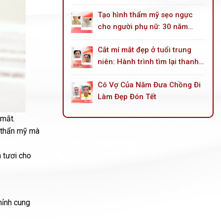
góc mắt trong
Tạo hình thẩm mỹ sẹo ngực
cho người phụ nữ: 30 năm
sống trong mặc cảm do tai
Cắt mí mắt đẹp ở tuổi trung
nạn bỏng dầu hoả
niên: Hành trình tìm lại thanh
xuân cho đôi mắt
Cô Vợ Của Năm Đưa Chồng Đi
Làm Đẹp Đón Tết
 mắt.
t thẩn mỹ mà
 tươi cho
hỉnh cung