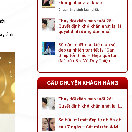
không phải vì ai khác
tiến
mới:
Chức năng bình luận bị tắt
ở
Giải
Nâng
pháp
mũi
ới.
Thay đổi diện mạo tuổi 28:
trẻ
trước
Quyết định khó khăn nhất lại là
hóa
tiên
quyết định đúng đắn nhất
đôi
gây ảnh
vì
mắt
mình
toàn
30 năm miệt mài kiến tạo vẻ
không
diện
đẹp tự nhiên từ triết lý “Can
phải
cho
thiệp tối thiểu – Hiệu quả tối
vì
tuổi
ai
đa” của Bs. Võ Duy Thiện
trung
khác
niên
CÂU CHUYỆN KHÁCH HÀNG
Thay đổi diện mạo tuổi 28:
Quyết định khó khăn nhất lại là
quyết định đúng đắn nhất
Sở hữu mí mắt đẹp tự nhiên chỉ
sau 7 ngày – Cắt mí trên & Mở