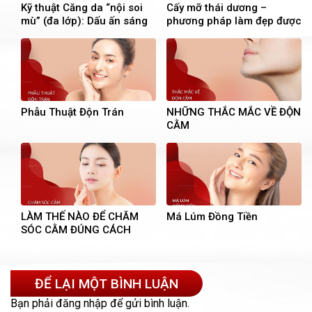
Kỹ thuật Căng da “nội soi
Cấy mỡ thái dương –
mù” (đa lớp): Dấu ấn sáng
phương pháp làm đẹp được
tạo của bác sĩ Việt tại Mỹ
ưa chuộng
Phẫu Thuật Độn Trán
NHỮNG THẮC MẮC VỀ ĐỘN
CẰM
LÀM THẾ NÀO ĐỂ CHĂM
Má Lúm Đồng Tiền
SÓC CẰM ĐÚNG CÁCH
ĐỂ LẠI MỘT BÌNH LUẬN
Bạn phải
đăng nhập
để gửi bình luận.