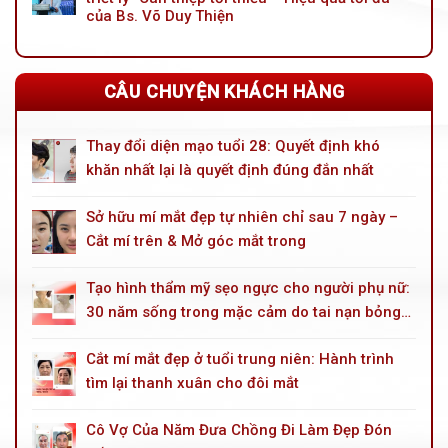
toàn
phải
của Bs. Võ Duy Thiện
diện
vì
cho
ai
tuổi
khác
trung
CÂU CHUYỆN KHÁCH HÀNG
niên
Thay đổi diện mạo tuổi 28: Quyết định khó
khăn nhất lại là quyết định đúng đắn nhất
Sở hữu mí mắt đẹp tự nhiên chỉ sau 7 ngày –
Cắt mí trên & Mở góc mắt trong
Tạo hình thẩm mỹ sẹo ngực cho người phụ nữ:
30 năm sống trong mặc cảm do tai nạn bỏng
dầu hoả
Cắt mí mắt đẹp ở tuổi trung niên: Hành trình
tìm lại thanh xuân cho đôi mắt
Cô Vợ Của Năm Đưa Chồng Đi Làm Đẹp Đón