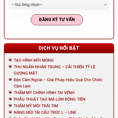
DỊCH VỤ NỔI BẬT
TẠO HÌNH MÔI MỎNG
THU NGẮN NHÂN TRUNG – CẢI THIỆN TỶ LỆ
GƯƠNG MẶT
Độn Cằm Ngoài – Giải Pháp Hiệu Quả Cho Chiếc
Cằm Lẹm
THẨM MỸ CHỈNH HÌNH TAI VỂNH
PHẪU THUẬT TẠO MÁ LÚM ĐỒNG TIỀN
THẨM MỸ MÔI TRÁI TIM
NÂNG MŨI TÁI CẤU TRÚC L – LINE