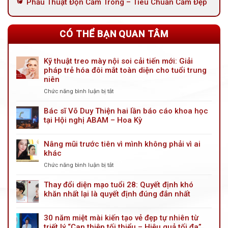
Phẫu Thuật Độn Cằm Trong – Tiêu Chuẩn Cằm Đẹp
CÓ THỂ BẠN QUAN TÂM
Kỹ thuật treo mày nội soi cải tiến mới: Giải
pháp trẻ hóa đôi mắt toàn diện cho tuổi trung
niên
Chức năng bình luận bị tắt
ở
Kỹ
thuật
Bác sĩ Võ Duy Thiện hai lần báo cáo khoa học
treo
tại Hội nghị ABAM – Hoa Kỳ
mày
nội
Nâng mũi trước tiên vì mình không phải vì ai
soi
khác
cải
tiến
Chức năng bình luận bị tắt
ở
mới:
Nâng
Giải
mũi
Thay đổi diện mạo tuổi 28: Quyết định khó
pháp
trước
khăn nhất lại là quyết định đúng đắn nhất
trẻ
tiên
hóa
vì
đôi
30 năm miệt mài kiến tạo vẻ đẹp tự nhiên từ
mình
mắt
triết lý “Can thiệp tối thiểu – Hiệu quả tối đa”
không