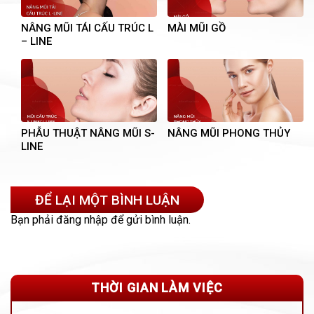
NÂNG MŨI TÁI CẤU TRÚC L
MÀI MŨI GỒ
– LINE
PHẪU THUẬT NÂNG MŨI S-
NÂNG MŨI PHONG THỦY
LINE
ĐỂ LẠI MỘT BÌNH LUẬN
Bạn phải
đăng nhập
để gửi bình luận.
THỜI GIAN LÀM VIỆC