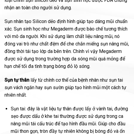
loại chính sụn silicon dẻo và sụn sinh học được FDA chứng
nhận an toàn cho người sử dụng.
Sụn nhân tạo Silicon dẻo định hình giúp tạo dáng mũi chuẩn
xác. Sụn sinh học như Megaderm được bào chế tương thích
với mô da người. Khi sử dụng làm chất liệu nâng mũi, nó
đóng vai trò như chất đệm để che chắn miếng sụn nâng mũi,
đồng thời tái tạo lớp da bên trên. Chính vì vậy Megaderm
được sử dụng trong trường hợp da sóng mũi quá mỏng để
hạn chế tối đa tình trạng bóng đỏ lộ sóng.
Sụn tự thân
lấy từ chính cơ thể của bệnh nhân như sụn tai
sụn vách ngăn hay sụn sườn giúp tạo hình mũi một cách tự
nhiên nhất.
Sụn tai: đây là vật liệu tự thân được lấy ở vành tai, đường
sẹo được dấu ở khe tai thường được sử dụng trong ca
nâng mũi tái cấu trúc để tạo hình đầu mũi. Giúp cho đầu
mũi thon gọn, tròn đầy tự nhiên không bị bóng đỏ và ổn