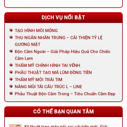
DỊCH VỤ NỔI BẬT
TẠO HÌNH MÔI MỎNG
THU NGẮN NHÂN TRUNG – CẢI THIỆN TỶ LỆ
GƯƠNG MẶT
Độn Cằm Ngoài – Giải Pháp Hiệu Quả Cho Chiếc
Cằm Lẹm
THẨM MỸ CHỈNH HÌNH TAI VỂNH
PHẪU THUẬT TẠO MÁ LÚM ĐỒNG TIỀN
THẨM MỸ MÔI TRÁI TIM
NÂNG MŨI TÁI CẤU TRÚC L – LINE
Phẫu Thuật Độn Cằm Trong – Tiêu Chuẩn Cằm Đẹp
CÓ THỂ BẠN QUAN TÂM
Kỹ thuật treo mày nội soi cải tiến mới: Giải