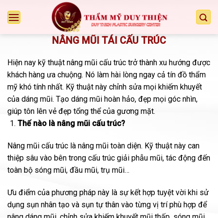
Chuyển
đến
nội
NÂNG MŨI TÁI CẤU TRÚC
dung
Hiện nay kỹ thuật nâng mũi cấu trúc trở thành xu hướng được
khách hàng ưa chuộng. Nó làm hài lòng ngay cả tín đồ thẩm
mỹ khó tính nhất. Kỹ thuật này chỉnh sửa mọi khiếm khuyết
của dáng mũi. Tạo dáng mũi hoàn hảo, đẹp mọi góc nhìn,
giúp tôn lên vẻ đẹp tổng thể của gương mặt.
Thế nào là nâng mũi cấu trúc?
Nâng mũi cấu trúc là nâng mũi toàn diện. Kỹ thuật này can
thiệp sâu vào bên trong cấu trúc giải phẫu mũi, tác động đến
toàn bộ sóng mũi, đầu mũi, trụ mũi…
Ưu điểm của phương pháp này là sự kết hợp tuyệt vời khi sử
dụng sụn nhân tạo và sụn tự thân vào từng vị trí phù hợp để
nâng dáng mũi, chỉnh sửa khiếm khuyết mũi thấp, sóng mũi