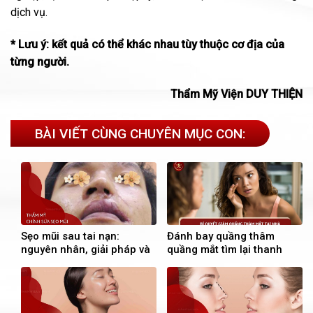
dịch vụ.
* Lưu ý: kết quả có thể khác nhau tùy thuộc cơ địa của
từng người.
Thẩm Mỹ Viện DUY THIỆN
BÀI VIẾT CÙNG CHUYÊN MỤC CON:
Sẹo mũi sau tai nạn:
Đánh bay quầng thâm
nguyên nhân, giải pháp và
quầng mắt tìm lại thanh
hành trình tìm lại sự tự tin
xuân cho đôi mắt