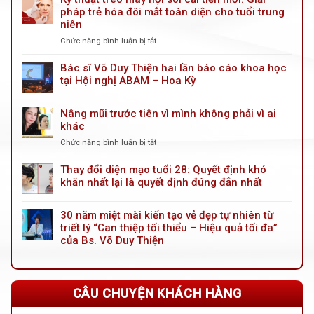
pháp trẻ hóa đôi mắt toàn diện cho tuổi trung
niên
Chức năng bình luận bị tắt
ở
Kỹ
thuật
Bác sĩ Võ Duy Thiện hai lần báo cáo khoa học
treo
tại Hội nghị ABAM – Hoa Kỳ
mày
nội
Nâng mũi trước tiên vì mình không phải vì ai
soi
khác
cải
tiến
Chức năng bình luận bị tắt
ở
mới:
Nâng
Giải
mũi
Thay đổi diện mạo tuổi 28: Quyết định khó
pháp
trước
khăn nhất lại là quyết định đúng đắn nhất
trẻ
tiên
hóa
vì
đôi
30 năm miệt mài kiến tạo vẻ đẹp tự nhiên từ
mình
mắt
triết lý “Can thiệp tối thiểu – Hiệu quả tối đa”
không
toàn
phải
của Bs. Võ Duy Thiện
diện
vì
cho
ai
tuổi
khác
trung
CÂU CHUYỆN KHÁCH HÀNG
niên