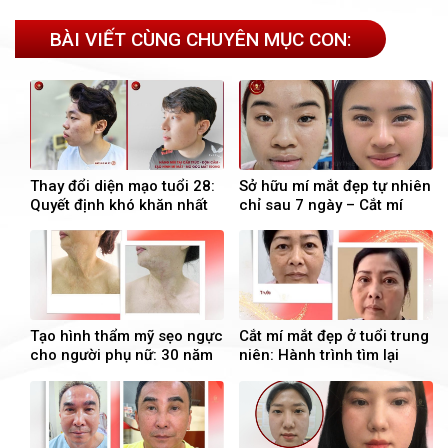
BÀI VIẾT CÙNG CHUYÊN MỤC CON:
Thay đổi diện mạo tuổi 28:
Sở hữu mí mắt đẹp tự nhiên
Quyết định khó khăn nhất
chỉ sau 7 ngày – Cắt mí
lại là quyết định đúng đắn
trên & Mở góc mắt trong
nhất
Tạo hình thẩm mỹ sẹo ngực
Cắt mí mắt đẹp ở tuổi trung
cho người phụ nữ: 30 năm
niên: Hành trình tìm lại
sống trong mặc cảm do tai
thanh xuân cho đôi mắt
nạn bỏng dầu hoả