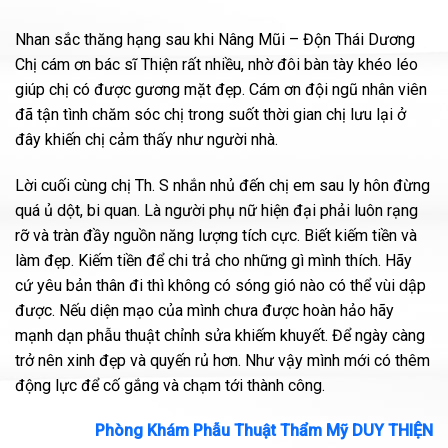
Nhan sắc thăng hạng sau khi Nâng Mũi – Độn Thái Dương
Chị cám ơn bác sĩ Thiện rất nhiều, nhờ đôi bàn tày khéo léo
giúp chị có được gương mặt đẹp. Cám ơn đội ngũ nhân viên
đã tận tình chăm sóc chị trong suốt thời gian chị lưu lại ở
đây khiến chị cảm thấy như người nhà.
Lời cuối cùng chị Th. S nhắn nhủ đến chị em sau ly hôn đừng
quá ủ dột, bi quan. Là người phụ nữ hiện đại phải luôn rạng
rỡ và tràn đầy nguồn năng lượng tích cực. Biết kiếm tiền và
làm đẹp. Kiếm tiền để chi trả cho những gì mình thích. Hãy
cứ yêu bản thân đi thì không có sóng gió nào có thể vùi dập
được. Nếu diện mạo của mình chưa được hoàn hảo hãy
mạnh dạn phẫu thuật chỉnh sửa khiếm khuyết. Để ngày càng
trở nên xinh đẹp và quyến rủ hơn. Như vậy mình mới có thêm
động lực để cố gắng và chạm tới thành công.
Phòng Khám Phẫu Thuật Thẩm Mỹ DUY THIỆN