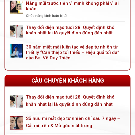
Nâng mũi trước tiên vì mình không phải vì ai
soi
khác
cải
tiến
Chức năng bình luận bị tắt
ở
mới:
Nâng
Giải
mũi
Thay đổi diện mạo tuổi 28: Quyết định khó
pháp
trước
khăn nhất lại là quyết định đúng đắn nhất
trẻ
tiên
hóa
vì
đôi
30 năm miệt mài kiến tạo vẻ đẹp tự nhiên từ
mình
mắt
triết lý “Can thiệp tối thiểu – Hiệu quả tối đa”
không
toàn
phải
của Bs. Võ Duy Thiện
diện
vì
cho
ai
tuổi
khác
trung
CÂU CHUYỆN KHÁCH HÀNG
niên
Thay đổi diện mạo tuổi 28: Quyết định khó
khăn nhất lại là quyết định đúng đắn nhất
Sở hữu mí mắt đẹp tự nhiên chỉ sau 7 ngày –
Cắt mí trên & Mở góc mắt trong