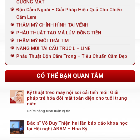
GƯƠNG MẶT
Độn Cằm Ngoài – Giải Pháp Hiệu Quả Cho Chiếc
Cằm Lẹm
THẨM MỸ CHỈNH HÌNH TAI VỂNH
PHẪU THUẬT TẠO MÁ LÚM ĐỒNG TIỀN
THẨM MỸ MÔI TRÁI TIM
NÂNG MŨI TÁI CẤU TRÚC L – LINE
Phẫu Thuật Độn Cằm Trong – Tiêu Chuẩn Cằm Đẹp
CÓ THỂ BẠN QUAN TÂM
Kỹ thuật treo mày nội soi cải tiến mới: Giải
pháp trẻ hóa đôi mắt toàn diện cho tuổi trung
niên
Chức năng bình luận bị tắt
ở
Kỹ
thuật
Bác sĩ Võ Duy Thiện hai lần báo cáo khoa học
treo
tại Hội nghị ABAM – Hoa Kỳ
mày
nội