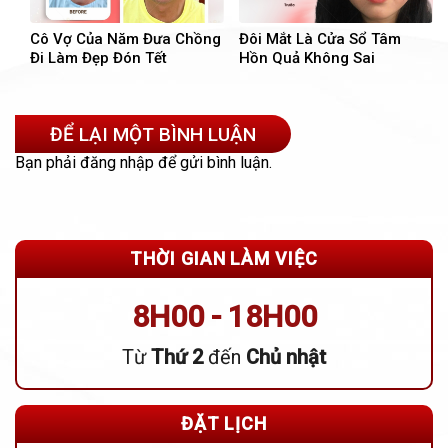
Cô Vợ Của Năm Đưa Chồng
Đôi Mắt Là Cửa Sổ Tâm
Đi Làm Đẹp Đón Tết
Hồn Quả Không Sai
ĐỂ LẠI MỘT BÌNH LUẬN
Bạn phải
đăng nhập
để gửi bình luận.
THỜI GIAN LÀM VIỆC
8H00 - 18H00
Từ
Thứ 2
đến
Chủ nhật
ĐẶT LỊCH