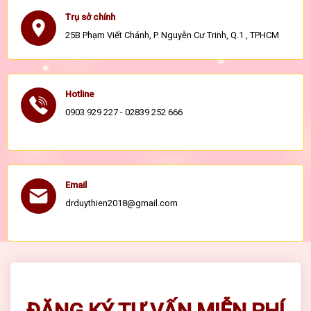
Trụ sở chính
25B Phạm Viết Chánh, P. Nguyễn Cư Trinh, Q.1 , TPHCM
Hotline
0903 929 227 - 02839 252 666
Email
drduythien2018@gmail.com
ĐĂNG KÝ TƯ VẤN MIỄN PHÍ