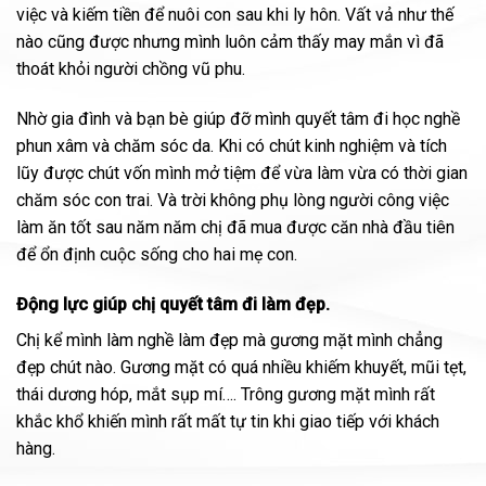
việc và kiếm tiền để nuôi con sau khi ly hôn. Vất vả như thế
nào cũng được nhưng mình luôn cảm thấy may mắn vì đã
thoát khỏi người chồng vũ phu.
Nhờ gia đình và bạn bè giúp đỡ mình quyết tâm đi học nghề
phun xâm và chăm sóc da. Khi có chút kinh nghiệm và tích
lũy được chút vốn mình mở tiệm để vừa làm vừa có thời gian
chăm sóc con trai. Và trời không phụ lòng người công việc
làm ăn tốt sau năm năm chị đã mua được căn nhà đầu tiên
để ổn định cuộc sống cho hai mẹ con.
Động lực giúp chị quyết tâm đi làm đẹp.
Chị kể mình làm nghề làm đẹp mà gương mặt mình chẳng
đẹp chút nào. Gương mặt có quá nhiều khiếm khuyết, mũi tẹt,
thái dương hóp, mắt sụp mí…. Trông gương mặt mình rất
khắc khổ khiến mình rất mất tự tin khi giao tiếp với khách
hàng.