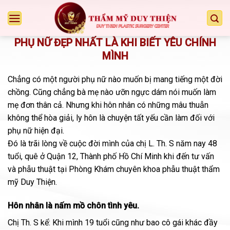
Chuyển
đến
nội
PHỤ NỮ ĐẸP NHẤT LÀ KHI BIẾT YÊU CHÍNH
dung
MÌNH
Chẳng có một người phụ nữ nào muốn bị mang tiếng một đời
chồng. Cũng chẳng bà mẹ nào ưỡn ngực dám nói muốn làm
mẹ đơn thân cả. Nhưng khi hôn nhân có những mâu thuẫn
không thể hòa giải, ly hôn là chuyện tất yếu cần làm đối với
phụ nữ hiện đại.
Đó là trãi lòng về cuộc đời mình của chị L. Th. S năm nay 48
tuổi, quê ở Quận 12, Thành phố Hồ Chí Minh khi đến tư vấn
và phẫu thuật tại Phòng Khám chuyên khoa phẫu thuật thẩm
mỹ Duy Thiện.
Hôn nhân là nấm mồ chôn tình yêu.
Chị Th. S kể: Khi mình 19 tuổi cũng như bao cô gái khác đầy