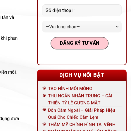
 tắn và
 khi phun
viền môi.
DỊCH VỤ NỔI BẬT
TẠO HÌNH MÔI MỎNG
THU NGẮN NHÂN TRUNG – CẢI
THIỆN TỶ LỆ GƯƠNG MẶT
Độn Cằm Ngoài – Giải Pháp Hiệu
Quả Cho Chiếc Cằm Lẹm
n dụng đưa
THẨM MỸ CHỈNH HÌNH TAI VỂNH