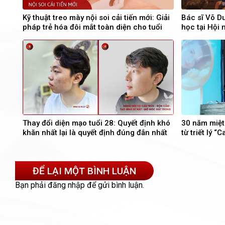
Kỹ thuật treo mày nội soi cải tiến mới: Giải
Bác sĩ Võ D
pháp trẻ hóa đôi mắt toàn diện cho tuổi
học tại Hội
trung niên
Thay đổi diện mạo tuổi 28: Quyết định khó
30 năm miệt 
khăn nhất lại là quyết định đúng đắn nhất
từ triết lý “
đa” của Bs.
ĐỂ LẠI MỘT BÌNH LUẬN
Bạn phải
đăng nhập
để gửi bình luận.