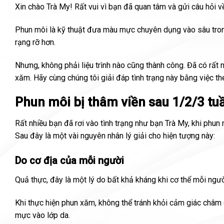
Xin chào Trà My! Rất vui vì bạn đã quan tâm và gửi câu hỏi v
Phun môi là kỹ thuật đưa màu mực chuyên dụng vào sâu trong
rạng rỡ hơn.
Nhưng, không phải liệu trình nào cũng thành công. Đã có rất 
xăm. Hãy cùng chúng tôi giải đáp tình trạng này bằng việc t
Phun môi bị thâm viền sau 1/2/3 tuầ
Rất nhiều bạn đã rơi vào tình trạng như bạn Trà My, khi phun m
Sau đây là một vài nguyên nhân lý giải cho hiện tượng này:
Do cơ địa của mỗi người
Quả thực, đây là một lý do bất khả kháng khi cơ thể mỗi ngư
Khi thực hiện phun xăm, không thể tránh khỏi cảm giác châm
mực vào lớp da.