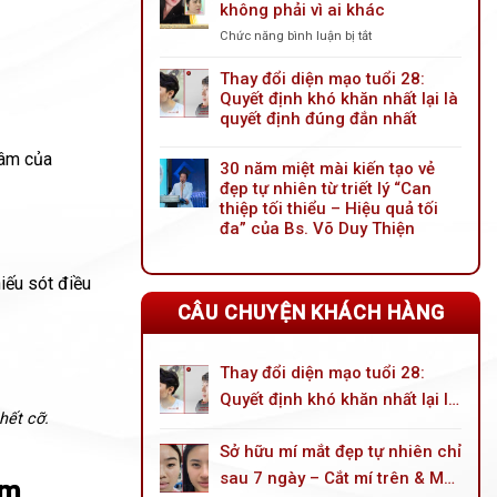
không phải vì ai khác
tiến
mới:
Chức năng bình luận bị tắt
ở
Giải
Nâng
pháp
mũi
Thay đổi diện mạo tuổi 28:
trẻ
trước
Quyết định khó khăn nhất lại là
hóa
tiên
quyết định đúng đắn nhất
đôi
vì
mắt
mình
hâm của
toàn
30 năm miệt mài kiến tạo vẻ
không
diện
đẹp tự nhiên từ triết lý “Can
phải
cho
thiệp tối thiểu – Hiệu quả tối
vì
tuổi
ai
đa” của Bs. Võ Duy Thiện
trung
khác
niên
iếu sót điều
CÂU CHUYỆN KHÁCH HÀNG
Thay đổi diện mạo tuổi 28:
Quyết định khó khăn nhất lại là
hết cỡ.
quyết định đúng đắn nhất
Sở hữu mí mắt đẹp tự nhiên chỉ
sau 7 ngày – Cắt mí trên & Mở
âm