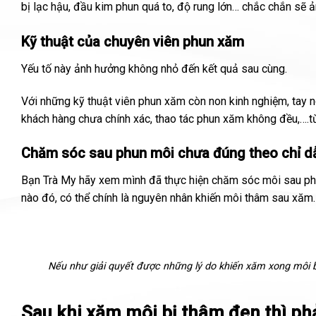
bị lạc hậu, đầu kim phun quá to, độ rung lớn… chắc chắn sẽ 
Kỹ thuật của chuyên viên phun xăm
Yếu tố này ảnh hưởng không nhỏ đến kết quả sau cùng.
Với những kỹ thuật viên phun xăm còn non kinh nghiệm, tay 
khách hàng chưa chính xác, thao tác phun xăm không đều,…
Chăm sóc sau phun môi chưa đúng theo chỉ d
Bạn Trà My hãy xem mình đã thực hiện chăm sóc môi sau phu
nào đó, có thể chính là nguyên nhân khiến môi thâm sau xăm.
Nếu như giải quyết được những lý do khiến xăm xong môi b
Sau khi xăm môi bị thâm đen thì ph