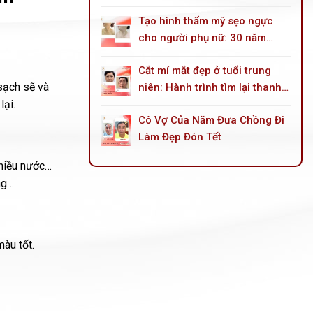
góc mắt trong
Tạo hình thẩm mỹ sẹo ngực
cho người phụ nữ: 30 năm
sống trong mặc cảm do tai
Cắt mí mắt đẹp ở tuổi trung
nạn bỏng dầu hoả
sạch sẽ và
niên: Hành trình tìm lại thanh
lại.
xuân cho đôi mắt
Cô Vợ Của Năm Đưa Chồng Đi
Làm Đẹp Đón Tết
nhiều nước…
ng…
àu tốt.