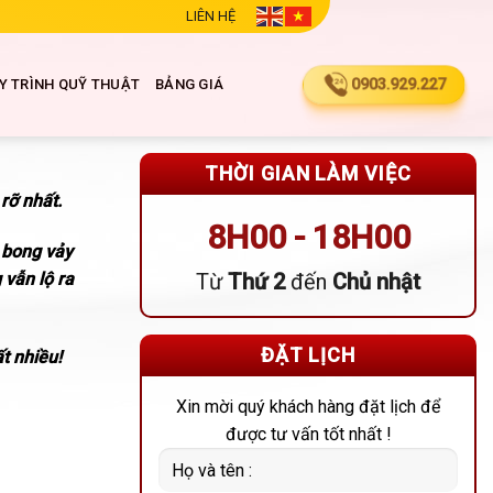
LIÊN HỆ
0903.929.227
Y TRÌNH QUỸ THUẬT
BẢNG GIÁ
THỜI GIAN LÀM VIỆC
rỡ nhất.
8H00 - 18H00
h bong vảy
vẫn lộ ra
Từ
Thứ 2
đến
Chủ nhật
ĐẶT LỊCH
t nhiều!
Xin mời quý khách hàng đặt lịch để
được tư vấn tốt nhất !