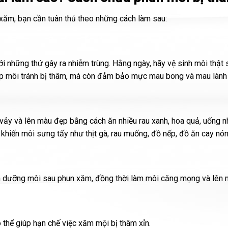
n xăm, bạn cần tuân thủ theo những cách làm sau:
i những thứ gây ra nhiễm trùng. Hằng ngày, hãy vệ sinh môi thật 
úp môi tránh bị thâm, mà còn đảm bảo mực mau bong và mau lành 
vảy và lên màu đẹp bằng cách ăn nhiều rau xanh, hoa quả, uống 
khiến môi sưng tấy như thịt gà, rau muống, đồ nếp, đồ ăn cay nó
bạn dưỡng môi sau phun xăm, đồng thời làm môi căng mọng và lên m
ó thể giúp hạn chế việc xăm mội bị thâm xỉn.