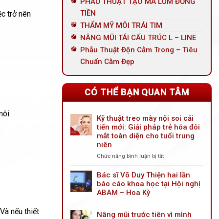
PHẪU THUẬT TẠO MÁ LÚM ĐỒNG
TIỀN
ệc trở nên
THẨM MỸ MÔI TRÁI TIM
NÂNG MŨI TÁI CẤU TRÚC L – LINE
Phẫu Thuật Độn Cằm Trong – Tiêu
Chuẩn Cằm Đẹp
CÓ THỂ BẠN QUAN TÂM
ôi.
Kỹ thuật treo mày nội soi cải
tiến mới: Giải pháp trẻ hóa đôi
mắt toàn diện cho tuổi trung
niên
Chức năng bình luận bị tắt
ở
Kỹ
thuật
Bác sĩ Võ Duy Thiện hai lần
treo
báo cáo khoa học tại Hội nghị
mày
ABAM – Hoa Kỳ
nội
soi
Và nếu thiết
Nâng mũi trước tiên vì mình
cải