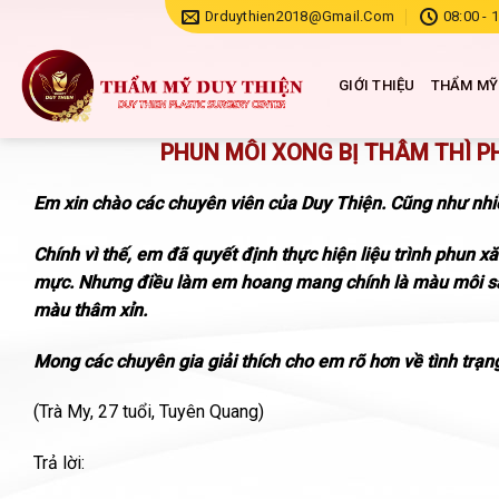
Chuyển
Drduythien2018@gmail.com
08:00 - 
đến
nội
GIỚI THIỆU
THẨM MỸ
dung
PHUN MÔI XONG BỊ THÂM THÌ P
Em xin chào các chuyên viên của Duy Thiện. Cũng như nhiề
Chính vì thế, em đã quyết định thực hiện liệu trình phun 
mực. Nhưng điều làm em hoang mang chính là màu môi sau
màu thâm xỉn.
Mong các chuyên gia giải thích cho em rõ hơn về tình trạ
(Trà My, 27 tuổi, Tuyên Quang)
Trả lời: