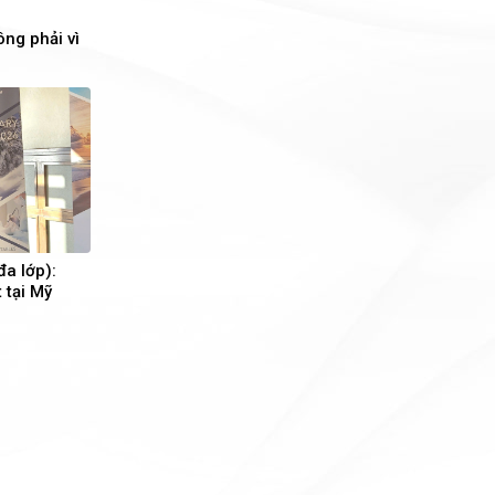
ông phải vì
đa lớp):
 tại Mỹ