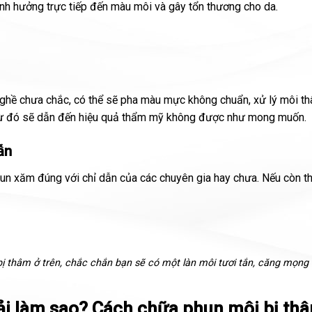
ảnh hưởng trực tiếp đến màu môi và gây tổn thương cho da.
nghề chưa chắc, có thể sẽ pha màu mực không chuẩn, xử lý môi t
.từ đó sẽ dẫn đến hiệu quả thẩm mỹ không được như mong muốn.
ẫn
n xăm đúng với chỉ dẫn của các chuyên gia hay chưa. Nếu còn th
ị thâm ở trên, chắc chắn bạn sẽ có một làn môi tươi tắn, căng mọng 
ải làm sao? Cách chữa phun môi bị th