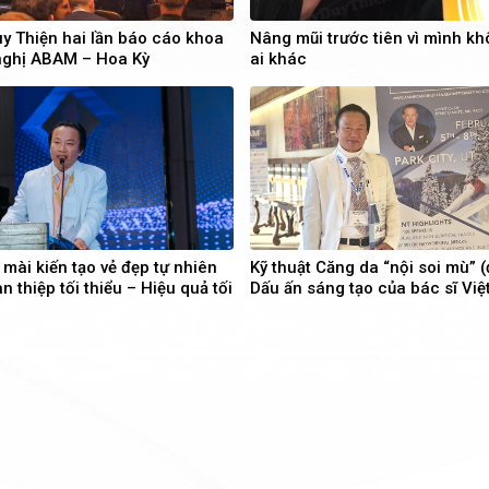
uy Thiện hai lần báo cáo khoa
Nâng mũi trước tiên vì mình kh
 nghị ABAM – Hoa Kỳ
ai khác
mài kiến tạo vẻ đẹp tự nhiên
Kỹ thuật Căng da “nội soi mù” (
Can thiệp tối thiểu – Hiệu quả tối
Dấu ấn sáng tạo của bác sĩ Việt
 Võ Duy Thiện