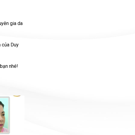
uyên gia da
n của Duy
 bạn nhé!