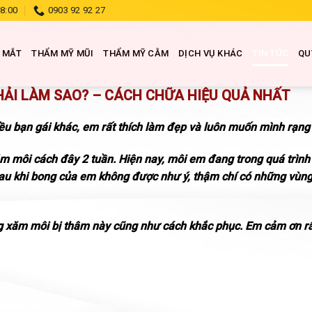
18:00
0903 92 92 27
 MẮT
THẨM MỸ MŨI
THẨM MỸ CẰM
DỊCH VỤ KHÁC
TIN TỨC
QU
HẢI LÀM SAO? – CÁCH CHỮA HIỆU QUẢ NHẤT
u bạn gái khác, em rất thích làm đẹp và luôn muốn mình rạng 
xăm môi cách đây 2 tuần. Hiện nay, môi em đang trong quá trìn
 khi bong của em không được như ý, thậm chí có những vùng 
ng xăm môi bị thâm này cũng như cách khắc phục. Em cảm ơn rấ