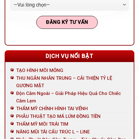
DỊCH VỤ NỔI BẬT
TẠO HÌNH MÔI MỎNG
THU NGẮN NHÂN TRUNG – CẢI THIỆN TỶ LỆ
GƯƠNG MẶT
Độn Cằm Ngoài – Giải Pháp Hiệu Quả Cho Chiếc
Cằm Lẹm
THẨM MỸ CHỈNH HÌNH TAI VỂNH
PHẪU THUẬT TẠO MÁ LÚM ĐỒNG TIỀN
THẨM MỸ MÔI TRÁI TIM
NÂNG MŨI TÁI CẤU TRÚC L – LINE