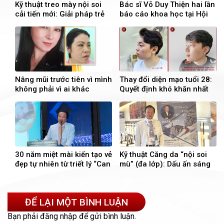
Kỹ thuật treo mày nội soi
Bác sĩ Võ Duy Thiện hai lần
cải tiến mới: Giải pháp trẻ
báo cáo khoa học tại Hội
hóa đôi mắt toàn diện cho
nghị ABAM – Hoa Kỳ
tuổi trung niên
Nâng mũi trước tiên vì mình
Thay đổi diện mạo tuổi 28:
không phải vì ai khác
Quyết định khó khăn nhất
lại là quyết định đúng đắn
nhất
30 năm miệt mài kiến tạo vẻ
Kỹ thuật Căng da “nội soi
đẹp tự nhiên từ triết lý “Can
mù” (đa lớp): Dấu ấn sáng
thiệp tối thiểu – Hiệu quả
tạo của bác sĩ Việt tại Mỹ
tối đa” của Bs. Võ Duy
Thiện
ĐỂ LẠI MỘT BÌNH LUẬN
Bạn phải
đăng nhập
để gửi bình luận.