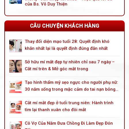
toàn
phải
của Bs. Võ Duy Thiện
diện
vì
cho
ai
tuổi
khác
trung
CÂU CHUYỆN KHÁCH HÀNG
niên
Thay đổi diện mạo tuổi 28: Quyết định khó
khăn nhất lại là quyết định đúng đắn nhất
Sở hữu mí mắt đẹp tự nhiên chỉ sau 7 ngày –
Cắt mí trên & Mở góc mắt trong
Tạo hình thẩm mỹ sẹo ngực cho người phụ nữ:
30 năm sống trong mặc cảm do tai nạn bỏng
dầu hoả
Cắt mí mắt đẹp ở tuổi trung niên: Hành trình
tìm lại thanh xuân cho đôi mắt
Cô Vợ Của Năm Đưa Chồng Đi Làm Đẹp Đón