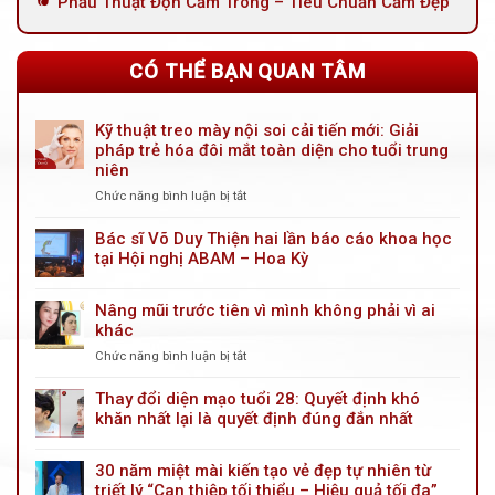
Phẫu Thuật Độn Cằm Trong – Tiêu Chuẩn Cằm Đẹp
CÓ THỂ BẠN QUAN TÂM
Kỹ thuật treo mày nội soi cải tiến mới: Giải
pháp trẻ hóa đôi mắt toàn diện cho tuổi trung
niên
Chức năng bình luận bị tắt
ở
Kỹ
thuật
Bác sĩ Võ Duy Thiện hai lần báo cáo khoa học
treo
tại Hội nghị ABAM – Hoa Kỳ
mày
nội
Nâng mũi trước tiên vì mình không phải vì ai
soi
khác
cải
tiến
Chức năng bình luận bị tắt
ở
mới:
Nâng
Giải
mũi
Thay đổi diện mạo tuổi 28: Quyết định khó
pháp
trước
khăn nhất lại là quyết định đúng đắn nhất
trẻ
tiên
hóa
vì
đôi
30 năm miệt mài kiến tạo vẻ đẹp tự nhiên từ
mình
mắt
triết lý “Can thiệp tối thiểu – Hiệu quả tối đa”
không