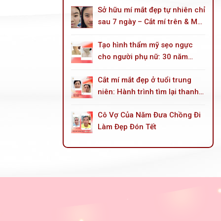
Sở hữu mí mắt đẹp tự nhiên chỉ
sau 7 ngày – Cắt mí trên & Mở
góc mắt trong
Tạo hình thẩm mỹ sẹo ngực
cho người phụ nữ: 30 năm
sống trong mặc cảm do tai
Cắt mí mắt đẹp ở tuổi trung
nạn bỏng dầu hoả
niên: Hành trình tìm lại thanh
xuân cho đôi mắt
Cô Vợ Của Năm Đưa Chồng Đi
Làm Đẹp Đón Tết