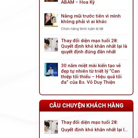
mày
ABAM – Hoa Kỳ
nội
soi
Nâng mũi trước tiên vì mình
cải
không phải vì ai khác
tiến
mới:
Chức năng bình luận bị tắt
ở
Giải
Nâng
pháp
mũi
Thay đổi diện mạo tuổi 28:
trẻ
trước
Quyết định khó khăn nhất lại là
hóa
tiên
quyết định đúng đắn nhất
đôi
vì
mắt
mình
toàn
30 năm miệt mài kiến tạo vẻ
không
diện
đẹp tự nhiên từ triết lý “Can
phải
cho
thiệp tối thiểu – Hiệu quả tối
vì
tuổi
ai
đa” của Bs. Võ Duy Thiện
trung
khác
niên
CÂU CHUYỆN KHÁCH HÀNG
Thay đổi diện mạo tuổi 28:
Quyết định khó khăn nhất lại là
quyết định đúng đắn nhất