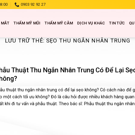
18:00
0903 92 92 27
 MẮT
THẨM MỸ MŨI
THẨM MỸ CẰM
DỊCH VỤ KHÁC
TIN TỨC
QU
LƯU TRỮ THẺ:
SẸO THU NGẮN NHÂN TRUNG
hẫu Thuật Thu Ngắn Nhân Trung Có Để Lại Sẹ
hông?
ẫu thuật thu ngắn nhân trung có để lại sẹo không? Có cách nào để g
o một cách tối ưu không? Đó là câu hỏi được nhiều khách hàng quan
ất khi đi tư vấn và phẫu thuật. Theo bác sĩ: Phẫu thuật thu ngắn nhân 