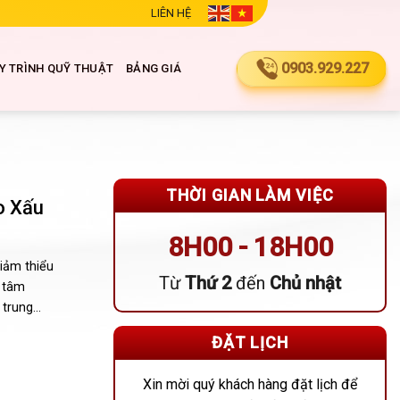
LIÊN HỆ
0903.929.227
Y TRÌNH QUỸ THUẬT
BẢNG GIÁ
THỜI GIAN LÀM VIỆC
o Xấu
8H00 - 18H00
iảm thiểu
Từ
Thứ 2
đến
Chủ nhật
 tâm
trung...
ĐẶT LỊCH
Xin mời quý khách hàng đặt lịch để