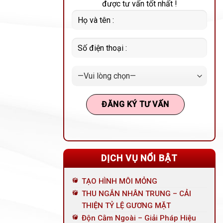
được tư vấn tốt nhất !
DỊCH VỤ NỔI BẬT
TẠO HÌNH MÔI MỎNG
THU NGẮN NHÂN TRUNG – CẢI
THIỆN TỶ LỆ GƯƠNG MẶT
Độn Cằm Ngoài – Giải Pháp Hiệu