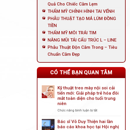
Quả Cho Chiếc Cằm Lẹm
THẨM MỸ CHỈNH HÌNH TAI VỂNH
PHẪU THUẬT TẠO MÁ LÚM ĐỒNG
TIỀN
THẨM MỸ MÔI TRÁI TIM
NÂNG MŨI TÁI CẤU TRÚC L – LINE
Phẫu Thuật Độn Cằm Trong – Tiêu
Chuẩn Cằm Đẹp
CÓ THỂ BẠN QUAN TÂM
Kỹ thuật treo mày nội soi cải
tiến mới: Giải pháp trẻ hóa đôi
mắt toàn diện cho tuổi trung
niên
Chức năng bình luận bị tắt
ở
Kỹ
thuật
Bác sĩ Võ Duy Thiện hai lần
treo
báo cáo khoa học tại Hội nghị