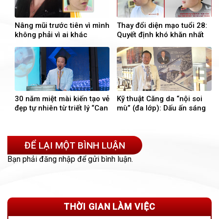
Nâng mũi trước tiên vì mình
Thay đổi diện mạo tuổi 28:
không phải vì ai khác
Quyết định khó khăn nhất
lại là quyết định đúng đắn
nhất
30 năm miệt mài kiến tạo vẻ
Kỹ thuật Căng da “nội soi
đẹp tự nhiên từ triết lý “Can
mù” (đa lớp): Dấu ấn sáng
thiệp tối thiểu – Hiệu quả
tạo của bác sĩ Việt tại Mỹ
tối đa” của Bs. Võ Duy
Thiện
ĐỂ LẠI MỘT BÌNH LUẬN
Bạn phải
đăng nhập
để gửi bình luận.
THỜI GIAN LÀM VIỆC