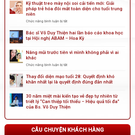
Kỹ thuật treo mày nội soi cải tiến mới: Giải
pháp trẻ hóa đôi mắt toàn diện cho tuổi trung
niên
Chức năng bình luận bị tắt
ở
Kỹ
thuật
Bác sĩ Võ Duy Thiện hai lần báo cáo khoa học
treo
tại Hội nghị ABAM – Hoa Kỳ
mày
nội
Nâng mũi trước tiên vì mình không phải vì ai
soi
khác
cải
tiến
Chức năng bình luận bị tắt
ở
mới:
Nâng
Giải
mũi
Thay đổi diện mạo tuổi 28: Quyết định khó
pháp
trước
khăn nhất lại là quyết định đúng đắn nhất
trẻ
tiên
hóa
vì
đôi
30 năm miệt mài kiến tạo vẻ đẹp tự nhiên từ
mình
mắt
triết lý “Can thiệp tối thiểu – Hiệu quả tối đa”
không
toàn
phải
của Bs. Võ Duy Thiện
diện
vì
cho
ai
tuổi
khác
trung
CÂU CHUYỆN KHÁCH HÀNG
niên