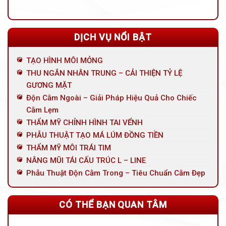
DỊCH VỤ NỔI BẬT
TẠO HÌNH MÔI MỎNG
THU NGẮN NHÂN TRUNG – CẢI THIỆN TỶ LỆ
GƯƠNG MẶT
Độn Cằm Ngoài – Giải Pháp Hiệu Quả Cho Chiếc
Cằm Lẹm
THẨM MỸ CHỈNH HÌNH TAI VỂNH
PHẪU THUẬT TẠO MÁ LÚM ĐỒNG TIỀN
THẨM MỸ MÔI TRÁI TIM
NÂNG MŨI TÁI CẤU TRÚC L – LINE
Phẫu Thuật Độn Cằm Trong – Tiêu Chuẩn Cằm Đẹp
CÓ THỂ BẠN QUAN TÂM