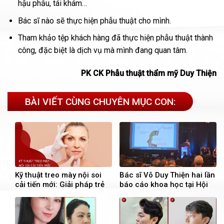
hậu phẫu, tái khám…
Bác sĩ nào sẽ thực hiện phẫu thuật cho mình.
Tham khảo tệp khách hàng đã thực hiện phẫu thuật thành
công, đặc biệt là dịch vụ mà mình đang quan tâm.
PK CK Phẫu thuật thẩm mỹ Duy Thiện
BÀI VIẾT CÙNG CHUYÊN MỤC CON:
Kỹ thuật treo mày nội soi
Bác sĩ Võ Duy Thiện hai lần
cải tiến mới: Giải pháp trẻ
báo cáo khoa học tại Hội
hóa đôi mắt toàn diện cho
nghị ABAM – Hoa Kỳ
tuổi trung niên