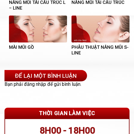
NÂNG MŨI TÁI CẤU TRÚC L
NÂNG MŨI TÁI CẤU TRÚC
– LINE
MÀI MŨI GỒ
PHẪU THUẬT NÂNG MŨI S-
LINE
ĐỂ LẠI MỘT BÌNH LUẬN
Bạn phải
đăng nhập
để gửi bình luận.
THỜI GIAN LÀM VIỆC
8H00 - 18H00