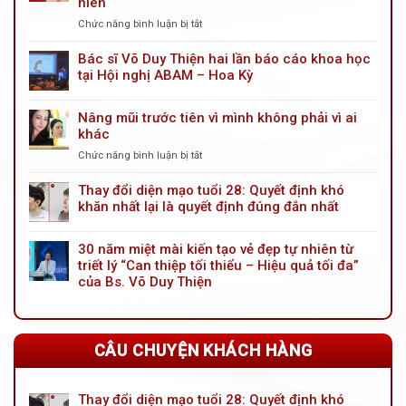
niên
Chức năng bình luận bị tắt
ở
Kỹ
thuật
Bác sĩ Võ Duy Thiện hai lần báo cáo khoa học
treo
tại Hội nghị ABAM – Hoa Kỳ
mày
nội
Nâng mũi trước tiên vì mình không phải vì ai
soi
khác
cải
tiến
Chức năng bình luận bị tắt
ở
mới:
Nâng
Giải
mũi
Thay đổi diện mạo tuổi 28: Quyết định khó
pháp
trước
khăn nhất lại là quyết định đúng đắn nhất
trẻ
tiên
hóa
vì
đôi
30 năm miệt mài kiến tạo vẻ đẹp tự nhiên từ
mình
mắt
triết lý “Can thiệp tối thiểu – Hiệu quả tối đa”
không
toàn
phải
của Bs. Võ Duy Thiện
diện
vì
cho
ai
tuổi
khác
trung
CÂU CHUYỆN KHÁCH HÀNG
niên
Thay đổi diện mạo tuổi 28: Quyết định khó