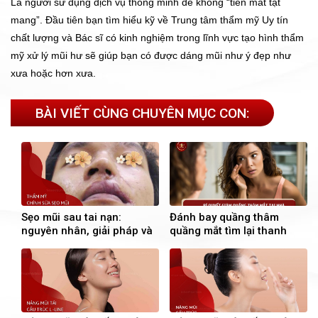
Là người sử dụng dịch vụ thông minh để không “tiền mất tật
mang”. Đầu tiên bạn tìm hiểu kỹ về Trung tâm thẩm mỹ Uy tín
chất lượng và Bác sĩ có kinh nghiệm trong lĩnh vực tạo hình thẩm
mỹ xử lý mũi hư sẽ giúp bạn có được dáng mũi như ý đẹp như
xưa hoặc hơn xưa.
BÀI VIẾT CÙNG CHUYÊN MỤC CON:
Sẹo mũi sau tai nạn:
Đánh bay quầng thâm
nguyên nhân, giải pháp và
quầng mắt tìm lại thanh
hành trình tìm lại sự tự tin
xuân cho đôi mắt