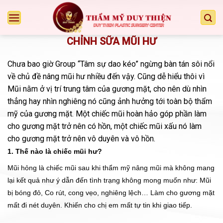
Chuyển
đến
nội
CHỈNH SỮA MŨI HƯ
dung
Chưa bao giờ Group “Tâm sự dao kéo” ngừng bàn tán sôi nổi
về chủ đề nâng mũi hư nhiều đến vậy. Cũng dễ hiểu thôi vì
Mũi nằm ở vị trí trung tâm của gương mặt, cho nên dù nhìn
thẳng hay nhìn nghiêng nó cũng ảnh hưởng tới toàn bộ thẩm
mỹ của gương mặt. Một chiếc mũi hoàn hảo góp phần làm
cho gương mặt trở nên có hồn, một chiếc mũi xấu nó làm
cho gương mặt trở nên vô duyên và vô hồn.
1. Thế nào là chiếc mũi hư?
Mũi hỏng là chiếc mũi sau khi thẩm mỹ nâng mũi mà không mang
lại kết quả như ý dẫn đến tình trạng không mong muốn như: Mũi
bị bóng đỏ, Co rút, cong vẹo, nghiêng lệch… Làm cho gương mặt
mất đi nét duyên. Khiến cho chị em mất tự tin khi giao tiếp.