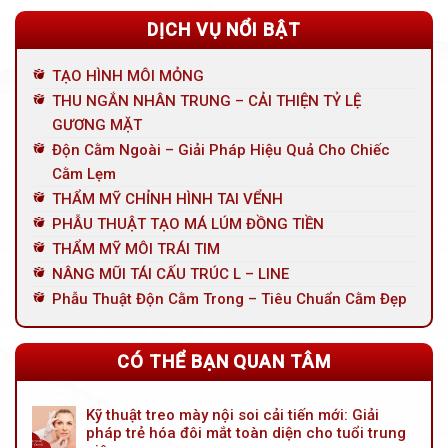
DỊCH VỤ NỔI BẬT
TẠO HÌNH MÔI MỎNG
THU NGẮN NHÂN TRUNG – CẢI THIỆN TỶ LỆ
GƯƠNG MẶT
Độn Cằm Ngoài – Giải Pháp Hiệu Quả Cho Chiếc
Cằm Lẹm
THẨM MỸ CHỈNH HÌNH TAI VỂNH
PHẪU THUẬT TẠO MÁ LÚM ĐỒNG TIỀN
THẨM MỸ MÔI TRÁI TIM
NÂNG MŨI TÁI CẤU TRÚC L – LINE
Phẫu Thuật Độn Cằm Trong – Tiêu Chuẩn Cằm Đẹp
CÓ THỂ BẠN QUAN TÂM
Kỹ thuật treo mày nội soi cải tiến mới: Giải
pháp trẻ hóa đôi mắt toàn diện cho tuổi trung