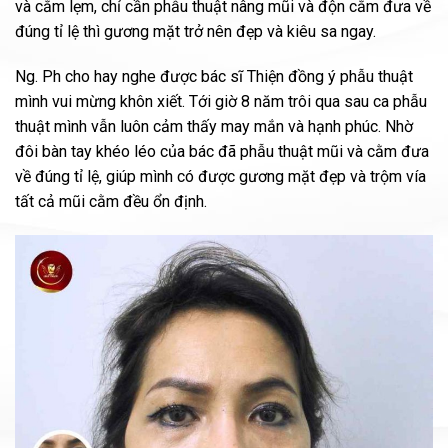
và cằm lẹm, chỉ cần phẫu thuật nâng mũi và độn cằm đưa về
đúng tỉ lệ thì gương mặt trở nên đẹp và kiêu sa ngay.
Ng. Ph cho hay nghe được bác sĩ Thiện đồng ý phẫu thuật
mình vui mừng khôn xiết. Tới giờ 8 năm trôi qua sau ca phẫu
thuật mình vẫn luôn cảm thấy may mắn và hạnh phúc. Nhờ
đôi bàn tay khéo léo của bác đã phẫu thuật mũi và cằm đưa
về đúng tỉ lệ, giúp mình có được gương mặt đẹp và trộm vía
tất cả mũi cằm đều ổn định.