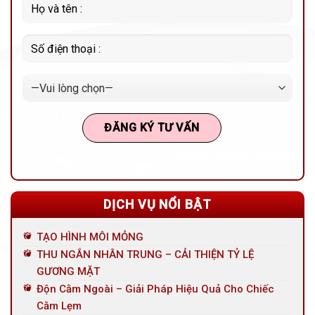
DỊCH VỤ NỔI BẬT
TẠO HÌNH MÔI MỎNG
THU NGẮN NHÂN TRUNG – CẢI THIỆN TỶ LỆ
GƯƠNG MẶT
Độn Cằm Ngoài – Giải Pháp Hiệu Quả Cho Chiếc
Cằm Lẹm