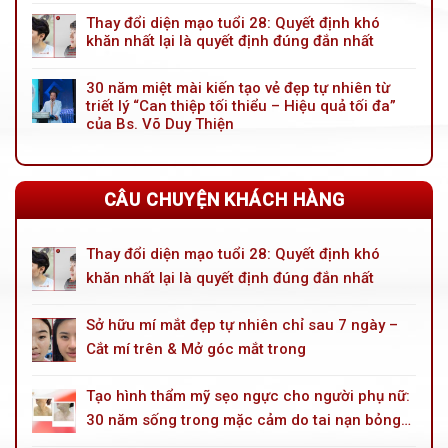
Nâng
Giải
mũi
Thay đổi diện mạo tuổi 28: Quyết định khó
pháp
trước
khăn nhất lại là quyết định đúng đắn nhất
trẻ
tiên
hóa
vì
đôi
30 năm miệt mài kiến tạo vẻ đẹp tự nhiên từ
mình
mắt
triết lý “Can thiệp tối thiểu – Hiệu quả tối đa”
không
toàn
phải
của Bs. Võ Duy Thiện
diện
vì
cho
ai
tuổi
khác
trung
CÂU CHUYỆN KHÁCH HÀNG
niên
Thay đổi diện mạo tuổi 28: Quyết định khó
khăn nhất lại là quyết định đúng đắn nhất
Sở hữu mí mắt đẹp tự nhiên chỉ sau 7 ngày –
Cắt mí trên & Mở góc mắt trong
Tạo hình thẩm mỹ sẹo ngực cho người phụ nữ:
30 năm sống trong mặc cảm do tai nạn bỏng
dầu hoả