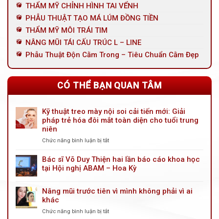
THẨM MỸ CHỈNH HÌNH TAI VỂNH
PHẪU THUẬT TẠO MÁ LÚM ĐỒNG TIỀN
THẨM MỸ MÔI TRÁI TIM
NÂNG MŨI TÁI CẤU TRÚC L – LINE
Phẫu Thuật Độn Cằm Trong – Tiêu Chuẩn Cằm Đẹp
CÓ THỂ BẠN QUAN TÂM
Kỹ thuật treo mày nội soi cải tiến mới: Giải
pháp trẻ hóa đôi mắt toàn diện cho tuổi trung
niên
Chức năng bình luận bị tắt
ở
Kỹ
thuật
Bác sĩ Võ Duy Thiện hai lần báo cáo khoa học
treo
tại Hội nghị ABAM – Hoa Kỳ
mày
nội
Nâng mũi trước tiên vì mình không phải vì ai
soi
khác
cải
tiến
Chức năng bình luận bị tắt
ở
mới: