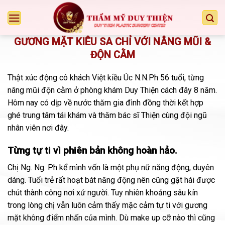
Chuyển
đến
nội
GƯƠNG MẶT KIÊU SA CHỈ VỚI NÂNG MŨI &
dung
ĐỘN CẰM
Thật xúc động cô khách Việt kiều Úc N.N.Ph 56 tuổi, từng
nâng mũi độn cằm ở phòng khám Duy Thiện cách đây 8 năm.
Hôm nay có dịp về nước thăm gia đình đồng thời kết hợp
ghé trung tâm tái khám và thăm bác sĩ Thiện cùng đội ngũ
nhân viên nơi đây.
Từng tự ti vì phiên bản không hoàn hảo.
Chị Ng. Ng. Ph kể mình vốn là một phụ nữ năng động, duyên
dáng. Tuổi trẻ rất hoạt bát năng động nên cũng gặt hái được
chút thành công nơi xứ người. Tuy nhiên khoảng sâu kín
trong lòng chị vẫn luôn cảm thấy mặc cảm tự ti với gương
mặt không điểm nhấn của mình. Dù make up cỡ nào thì cũng