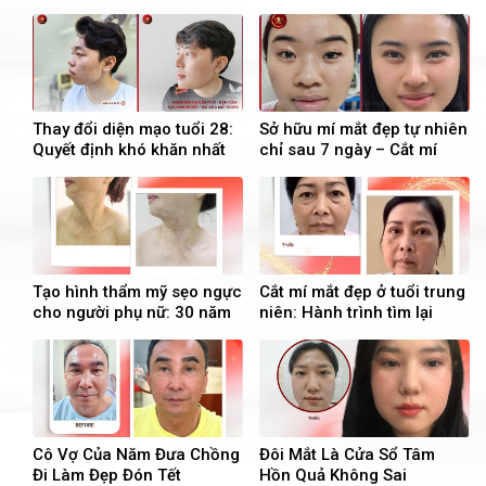
Thay đổi diện mạo tuổi 28:
Sở hữu mí mắt đẹp tự nhiên
Quyết định khó khăn nhất
chỉ sau 7 ngày – Cắt mí
lại là quyết định đúng đắn
trên & Mở góc mắt trong
nhất
Tạo hình thẩm mỹ sẹo ngực
Cắt mí mắt đẹp ở tuổi trung
cho người phụ nữ: 30 năm
niên: Hành trình tìm lại
sống trong mặc cảm do tai
thanh xuân cho đôi mắt
nạn bỏng dầu hoả
Cô Vợ Của Năm Đưa Chồng
Đôi Mắt Là Cửa Sổ Tâm
Đi Làm Đẹp Đón Tết
Hồn Quả Không Sai