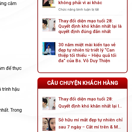
không phải vì ai khác
tiến
hứng cằm
mới:
Chức năng bình luận bị tắt
ở
Giải
Nâng
pháp
mũi
Thay đổi diện mạo tuổi 28:
trẻ
trước
Quyết định khó khăn nhất lại là
hóa
tiên
quyết định đúng đắn nhất
đôi
vì
mắt
mình
toàn
30 năm miệt mài kiến tạo vẻ
không
diện
đẹp tự nhiên từ triết lý “Can
phải
cho
thiệp tối thiểu – Hiệu quả tối
vì
tuổi
ai
đa” của Bs. Võ Duy Thiện
trung
khác
cằm để thực
niên
CÂU CHUYỆN KHÁCH HÀNG
 trình hậu
Thay đổi diện mạo tuổi 28:
Quyết định khó khăn nhất lại là
nhất. Trong
quyết định đúng đắn nhất
Sở hữu mí mắt đẹp tự nhiên chỉ
sau 7 ngày – Cắt mí trên & Mở