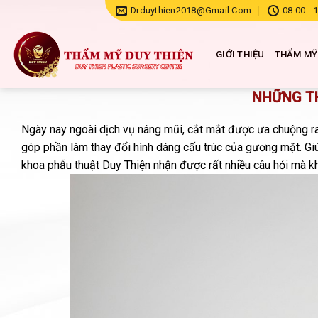
Chuyển
Drduythien2018@gmail.com
08:00 - 
đến
nội
GIỚI THIỆU
THẨM MỸ
dung
NHỮNG T
Ngày nay ngoài dịch vụ nâng mũi, cắt mắt được ưa chuộng r
góp phần làm thay đổi hình dáng cấu trúc của gương mặt. G
khoa phẫu thuật Duy Thiện nhận được rất nhiều câu hỏi mà 