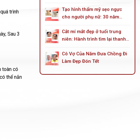
góc mắt trong
Tạo hình thẩm mỹ sẹo ngực
quá trình
cho người phụ nữ: 30 năm
sống trong mặc cảm do tai
Cắt mí mắt đẹp ở tuổi trung
nạn bỏng dầu hoả
ày, Sau 3
niên: Hành trình tìm lại thanh
xuân cho đôi mắt
Cô Vợ Của Năm Đưa Chồng Đi
Làm Đẹp Đón Tết
 toàn có
 có thể nắn