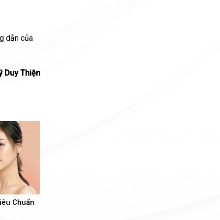
ng dẫn của
ỹ Duy Thiện
iêu Chuẩn