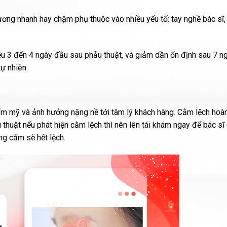
ơng nhanh hay chậm phụ thuộc vào nhiều yếu tố: tay nghề bác sĩ, 
u 3 đến 4 ngày đầu sau phẫu thuật, và giảm dần ổn định sau 7 ng
ự nhiên.
 mỹ và ảnh hưởng nặng nề tới tâm lý khách hàng. Cằm lệch hoàn
thuật nếu phát hiện cằm lệch thì nên lên tái khám ngay để bác sĩ
ơng cằm sẽ hết lệch.