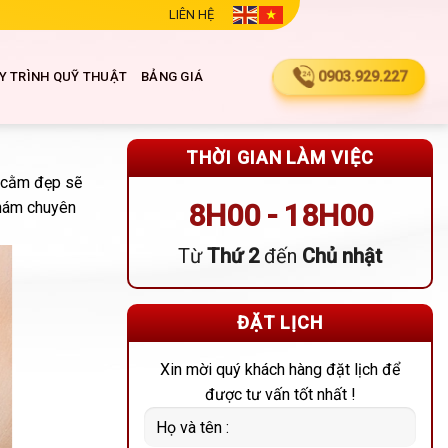
LIÊN HỆ
0903.929.227
Y TRÌNH QUỸ THUẬT
BẢNG GIÁ
THỜI GIAN LÀM VIỆC
c cằm đẹp sẽ
khám chuyên
8H00 - 18H00
Từ
Thứ 2
đến
Chủ nhật
ĐẶT LỊCH
Xin mời quý khách hàng đặt lịch để
được tư vấn tốt nhất !