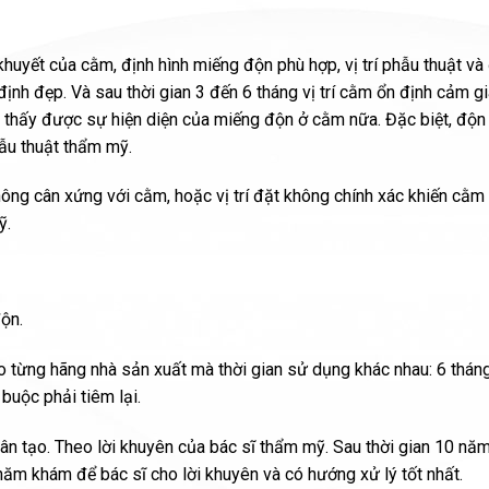
huyết của cằm, định hình miếng độn phù hợp, vị trí phẫu thuật và
nh đẹp. Và sau thời gian 3 đến 6 tháng vị trí cằm ổn định cảm g
n thấy được sự hiện diện của miếng độn ở cằm nữa. Đặc biệt, đ
hẫu thuật thẩm mỹ.
hông cân xứng với cằm, hoặc vị trí đặt không chính xác khiến cằm
ỹ.
độn.
o từng hãng nhà sản xuất mà thời gian sử dụng khác nhau: 6 tháng,
buộc phải tiêm lại.
hân tạo. Theo lời khuyên của bác sĩ thẩm mỹ. Sau thời gian 10 n
hăm khám để bác sĩ cho lời khuyên và có hướng xử lý tốt nhất.