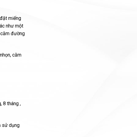
 đặt miếng
iác như một
ộn cằm đường
 nhọn, cằm
 8 tháng ,
ăm sử dụng