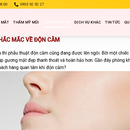
18:00
0903 92 92 27
 MẮT
THẨM MỸ MŨI
THẨM MỸ CẰM
DỊCH VỤ KHÁC
TIN TỨC
QU
HẮC MẮC VỀ ĐỘN CẰM
a thì phẫu thuật độn cằm cũng đang được lên ngôi. Bởi một chiế
iúp gương mặt đẹp thanh thoát và hoàn hảo hơn. Gần đây phòng 
khách hàng quan tâm khi độn cằm?