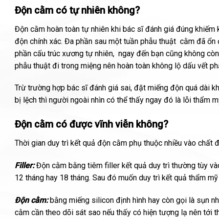
Độn cằm có tự nhiên không?
Độn cằm hoàn toàn tự nhiên khi bác sĩ đánh giá đúng khiếm k
độn chính xác. Đa phần sau một tuần phẫu thuật cằm đã ổn đị
phần cấu trúc xương tự nhiên, ngay đến bạn cũng không cò
phẫu thuật đi trong miệng nên hoàn toàn không lộ dấu vết p
Trừ trường hợp bác sĩ đánh giá sai, đặt miếng độn quá dài k
bị lệch thì người ngoài nhìn có thể thấy ngay đó là lỗi thẩm m
Độn cằm có được vĩnh viễn không?
Thời gian duy trì kết quả độn cằm phụ thuộc nhiều vào chất 
Filler:
Độn cằm bằng tiêm filler kết quả duy trì thường tùy và
12 tháng hay 18 tháng. Sau đó muốn duy trì kết quả thẩm mỹ 
Độn cằm
:
bằng miếng silicon định hình hay còn gọi là sụn n
cằm cần theo dõi sát sao nếu thấy có hiện tượng lạ nên tới t