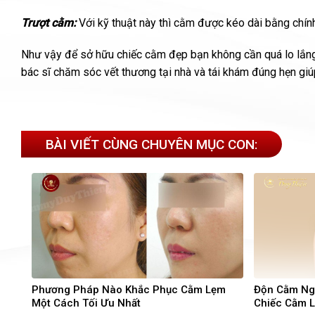
Trượt cằm:
Với kỹ thuật này thì cằm được kéo dài bằng chín
Như vậy để sở hữu chiếc cằm đẹp bạn không cần quá lo lắng v
bác sĩ chăm sóc vết thương tại nhà và tái khám đúng hẹn giú
BÀI VIẾT CÙNG CHUYÊN MỤC CON:
Phương Pháp Nào Khắc Phục Cằm Lẹm
Độn Cằm Ngo
Một Cách Tối Ưu Nhất
Chiếc Cằm 