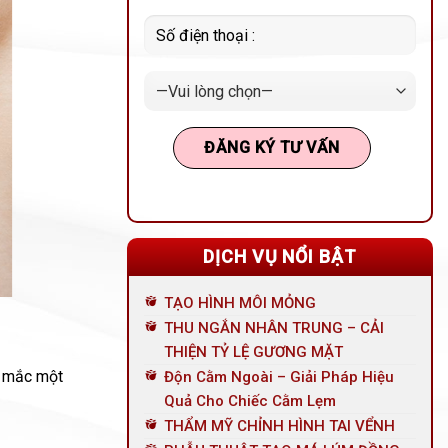
DỊCH VỤ NỔI BẬT
TẠO HÌNH MÔI MỎNG
THU NGẮN NHÂN TRUNG – CẢI
THIỆN TỶ LỆ GƯƠNG MẶT
i mắc một
Độn Cằm Ngoài – Giải Pháp Hiệu
Quả Cho Chiếc Cằm Lẹm
THẨM MỸ CHỈNH HÌNH TAI VỂNH