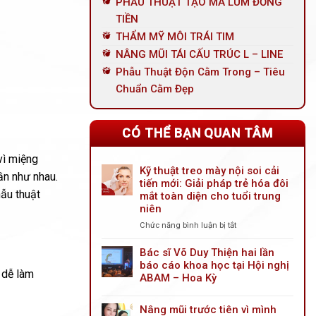
PHẪU THUẬT TẠO MÁ LÚM ĐỒNG
TIỀN
THẨM MỸ MÔI TRÁI TIM
NÂNG MŨI TÁI CẤU TRÚC L – LINE
Phẫu Thuật Độn Cằm Trong – Tiêu
Chuẩn Cằm Đẹp
CÓ THỂ BẠN QUAN TÂM
vì miệng
Kỹ thuật treo mày nội soi cải
ần như nhau.
tiến mới: Giải pháp trẻ hóa đôi
hẫu thuật
mắt toàn diện cho tuổi trung
niên
Chức năng bình luận bị tắt
ở
Kỹ
thuật
Bác sĩ Võ Duy Thiện hai lần
treo
báo cáo khoa học tại Hội nghị
 dễ làm
mày
ABAM – Hoa Kỳ
nội
soi
Nâng mũi trước tiên vì mình
cải