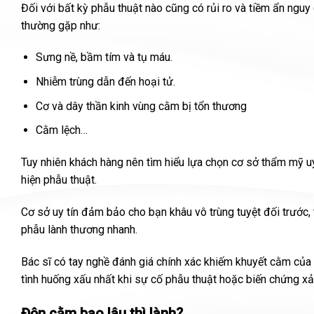
Đối với bất kỳ phẫu thuật nào cũng có rủi ro và tiềm ẩn ng
thường gặp như:
Sưng nề, bầm tím và tụ máu.
Nhiễm trùng dẫn đến hoại tử.
Cơ và dây thần kinh vùng cằm bị tổn thương
Cằm lệch…
Tuy nhiên khách hàng nên tìm hiểu lựa chọn cơ sở thẩm mỹ u
hiện phẫu thuật.
Cơ sở uy tín đảm bảo cho bạn khâu vô trùng tuyệt đối trước, t
phẫu lành thương nhanh.
Bác sĩ có tay nghề đánh giá chính xác khiếm khuyết cằm củ
tình huống xấu nhất khi sự cố phẫu thuật hoặc biến chứng xảy
Độn cằm bao lâu thì lành?