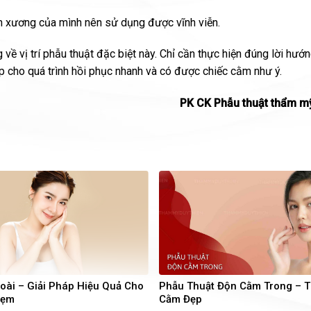
h xương của mình nên sử dụng được vĩnh viễn.
ề vị trí phẫu thuật đặc biệt này. Chỉ cần thực hiện đúng lời hướ
p cho quá trình hồi phục nhanh và có được chiếc cằm như ý.
PK CK Phẫu thuật thẩm m
ài – Giải Pháp Hiệu Quả Cho
Phẫu Thuật Độn Cằm Trong – T
Lẹm
Cằm Đẹp