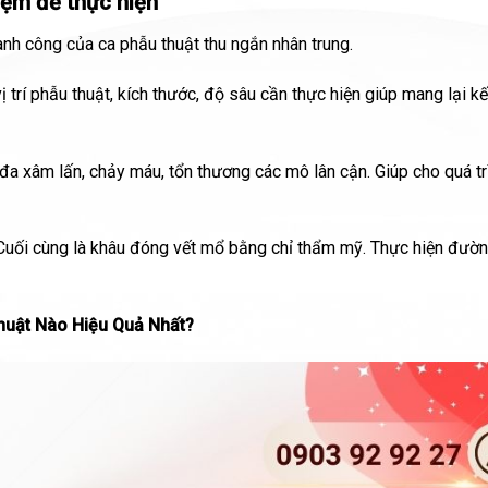
iệm để thực hiện
nh công của ca phẫu thuật thu ngắn nhân trung.
ị trí phẫu thuật, kích thước, độ sâu cần thực hiện giúp mang lại k
i đa xâm lấn, chảy máu, tổn thương các mô lân cận. Giúp cho quá tr
 Cuối cùng là khâu đóng vết mổ bằng chỉ thẩm mỹ. Thực hiện đườ
huật Nào Hiệu Quả Nhất?