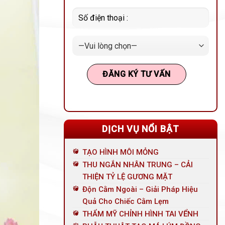
DỊCH VỤ NỔI BẬT
TẠO HÌNH MÔI MỎNG
THU NGẮN NHÂN TRUNG – CẢI
THIỆN TỶ LỆ GƯƠNG MẶT
Độn Cằm Ngoài – Giải Pháp Hiệu
Quả Cho Chiếc Cằm Lẹm
THẨM MỸ CHỈNH HÌNH TAI VỂNH