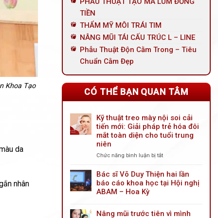
PHẪU THUẬT TẠO MÁ LÚM ĐỒNG
TIỀN
THẨM MỸ MÔI TRÁI TIM
NÂNG MŨI TÁI CẤU TRÚC L – LINE
Phẫu Thuật Độn Cằm Trong – Tiêu
Chuẩn Cằm Đẹp
ên Khoa Tạo
CÓ THỂ BẠN QUAN TÂM
Kỹ thuật treo mày nội soi cải
tiến mới: Giải pháp trẻ hóa đôi
mắt toàn diện cho tuổi trung
niên
 màu da
Chức năng bình luận bị tắt
ở
Kỹ
thuật
Bác sĩ Võ Duy Thiện hai lần
treo
báo cáo khoa học tại Hội nghị
ngắn nhân
mày
ABAM – Hoa Kỳ
nội
soi
Nâng mũi trước tiên vì mình
cải