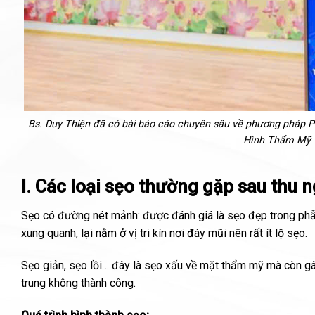
Bs. Duy Thiện đã có bài báo cáo chuyên sâu về phương pháp P
Hình Thẩm Mỹ v
I. Các loại sẹo thường gặp sau thu 
Sẹo có đường nét mảnh: được đánh giá là sẹo đẹp trong ph
xung quanh, lại nằm ở vị tri kín nơi đáy mũi nên rất ít lộ sẹo.
Sẹo giản, sẹo lồi… đây là sẹo xấu về mặt thẩm mỹ mà còn gâ
trung không thành công.