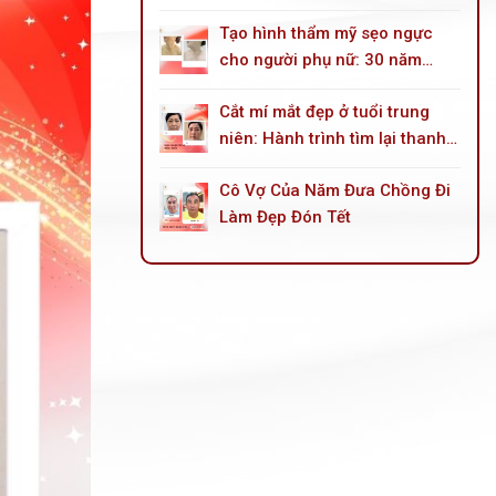
góc mắt trong
Tạo hình thẩm mỹ sẹo ngực
cho người phụ nữ: 30 năm
sống trong mặc cảm do tai
Cắt mí mắt đẹp ở tuổi trung
nạn bỏng dầu hoả
niên: Hành trình tìm lại thanh
xuân cho đôi mắt
Cô Vợ Của Năm Đưa Chồng Đi
Làm Đẹp Đón Tết