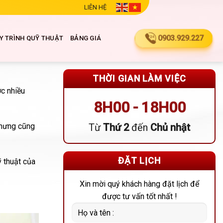
LIÊN HỆ
0903.929.227
Y TRÌNH QUỸ THUẬT
BẢNG GIÁ
THỜI GIAN LÀM VIỆC
ợc nhiều
8H00 - 18H00
Nhưng cũng
Từ
Thứ 2
đến
Chủ nhật
ĐẶT LỊCH
ỹ thuật của
Xin mời quý khách hàng đặt lịch để
được tư vấn tốt nhất !