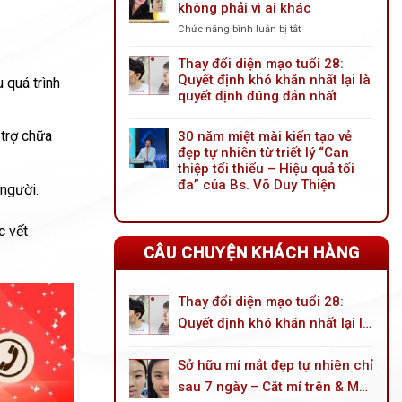
không phải vì ai khác
tiến
mới:
Chức năng bình luận bị tắt
ở
Giải
Nâng
pháp
mũi
Thay đổi diện mạo tuổi 28:
trẻ
trước
Quyết định khó khăn nhất lại là
 quá trình
hóa
tiên
quyết định đúng đắn nhất
đôi
vì
mắt
mình
toàn
 trợ chữa
30 năm miệt mài kiến tạo vẻ
không
diện
đẹp tự nhiên từ triết lý “Can
phải
cho
thiệp tối thiểu – Hiệu quả tối
vì
tuổi
ai
đa” của Bs. Võ Duy Thiện
 người.
trung
khác
niên
c vết
CÂU CHUYỆN KHÁCH HÀNG
Thay đổi diện mạo tuổi 28:
Quyết định khó khăn nhất lại là
quyết định đúng đắn nhất
Sở hữu mí mắt đẹp tự nhiên chỉ
sau 7 ngày – Cắt mí trên & Mở