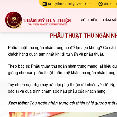
Chuyển
Drduythien2018@gmail.com
08:00 - 
đến
nội
GIỚI THIỆU
THẨM MỸ
dung
PHẪU THUẬT THU NGẮN NH
Phẫu thuật thu ngắn nhân trung có để lại sẹo không? Có các
khách hàng quan tâm nhất khi đi tư vấn và phẫu thuật.
Theo bác sĩ: Phẫu thuật thu ngắn nhân trung mang lại hiệu 
giống như các phẫu thuật thẩm mỹ khác thu ngắn nhân trung v
Tuy nhiên sẹo đẹp hay xấu lại phụ thuộc rất nhiều yếu tố: Ng
bác sĩ và quá trình chăm sóc hậu phẫu của khách hàng.
Xem thêm:
Thu ngắn nhân trung cải thiện tỷ lệ gương mặt 