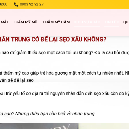
18:00
0903 92 92 27
 MẮT
THẨM MỸ MŨI
THẨM MỸ CẰM
DỊCH VỤ KHÁC
TIN TỨC
QU
ÂN TRUNG CÓ ĐỂ LẠI SẸO XẤU KHÔNG?
h nào để giảm thiểu sẹo một cách tối ưu không? Đó là câu hỏi đư
quả thẩm mỹ cao giúp trẻ hóa gương mặt một cách tự nhiên nhất. 
ẫn sẽ để lại sẹo.
oại trừ yếu tố cơ địa ra thì nguyên nhân dẫn đến sẹo xấu còn do k
ra sao? Những điều bạn cần biết về nhân trung