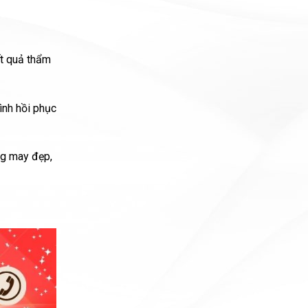
ết quả thẩm
ình hồi phục
ng may đẹp,