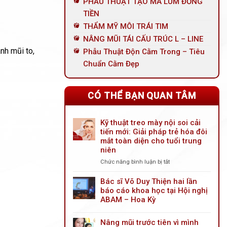
PHẪU THUẬT TẠO MÁ LÚM ĐỒNG
TIỀN
THẨM MỸ MÔI TRÁI TIM
NÂNG MŨI TÁI CẤU TRÚC L – LINE
nh mũi to,
Phẫu Thuật Độn Cằm Trong – Tiêu
Chuẩn Cằm Đẹp
CÓ THỂ BẠN QUAN TÂM
Kỹ thuật treo mày nội soi cải
tiến mới: Giải pháp trẻ hóa đôi
mắt toàn diện cho tuổi trung
niên
Chức năng bình luận bị tắt
ở
Kỹ
thuật
Bác sĩ Võ Duy Thiện hai lần
treo
báo cáo khoa học tại Hội nghị
mày
ABAM – Hoa Kỳ
nội
soi
Nâng mũi trước tiên vì mình
cải