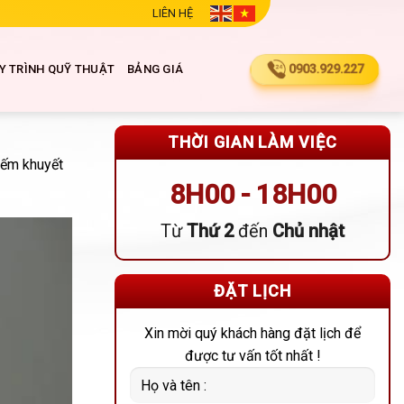
LIÊN HỆ
0903.929.227
Y TRÌNH QUỸ THUẬT
BẢNG GIÁ
THỜI GIAN LÀM VIỆC
iếm khuyết
8H00 - 18H00
Từ
Thứ 2
đến
Chủ nhật
ĐẶT LỊCH
Xin mời quý khách hàng đặt lịch để
được tư vấn tốt nhất !