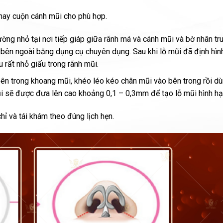
hay cuộn cánh mũi cho phù hợp.
ờng nhỏ tại nơi tiếp giáp giữa rãnh má và cánh mũi và bờ nhân tr
a bên ngoài bằng dụng cụ chuyên dụng. Sau khi lỗ mũi đã định hì
rất nhỏ giấu trong rãnh mũi.
ên trong khoang mũi, khéo léo kéo chân mũi vào bên trong rồi dù
i sẽ được đưa lên cao khoảng 0,1 – 0,3mm để tạo lỗ mũi hình hạ
ỉ và tái khám theo đúng lịch hẹn.