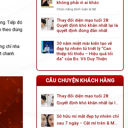
không phải vì ai khác
tiến
mới:
Chức năng bình luận bị tắt
ở
Giải
Nâng
pháp
mũi
Thay đổi diện mạo tuổi 28:
ung. Tiếp đó
trẻ
trước
Quyết định khó khăn nhất lại là
hóa
nh theo đúng
tiên
quyết định đúng đắn nhất
đôi
vì
mắt
mình
toàn
30 năm miệt mài kiến tạo vẻ
không
ng chỉ nha
diện
đẹp tự nhiên từ triết lý “Can
phải
cho
t chanh.
thiệp tối thiểu – Hiệu quả tối
vì
tuổi
ai
đa” của Bs. Võ Duy Thiện
trung
khác
niên
CÂU CHUYỆN KHÁCH HÀNG
Thay đổi diện mạo tuổi 28:
Quyết định khó khăn nhất lại là
quyết định đúng đắn nhất
Sở hữu mí mắt đẹp tự nhiên chỉ
sau 7 ngày – Cắt mí trên & Mở