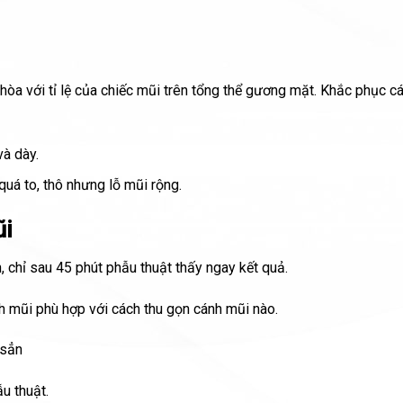
hòa với tỉ lệ của chiếc mũi trên tổng thể gương mặt. Khắc phục cá
và dày.
á to, thô nhưng lỗ mũi rộng.
ũi
 chỉ sau 45 phút phẫu thuật thấy ngay kết quả.
 mũi phù hợp với cách thu gọn cánh mũi nào.
 sẳn
u thuật.