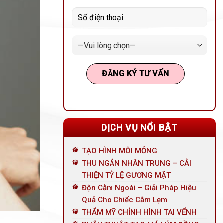
DỊCH VỤ NỔI BẬT
TẠO HÌNH MÔI MỎNG
THU NGẮN NHÂN TRUNG – CẢI
THIỆN TỶ LỆ GƯƠNG MẶT
Độn Cằm Ngoài – Giải Pháp Hiệu
Quả Cho Chiếc Cằm Lẹm
THẨM MỸ CHỈNH HÌNH TAI VỂNH