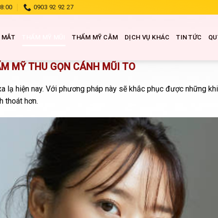
18:00
0903 92 92 27
 MẮT
THẨM MỸ MŨI
THẨM MỸ CẰM
DỊCH VỤ KHÁC
TIN TỨC
QU
M MỸ THU GỌN CÁNH MŨI TO
a lạ hiện nay. Với phương pháp này sẽ khắc phục được những kh
 thoát hơn.