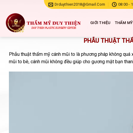
Chuyển
Drduythien2018@gmail.com
08:00 - 
đến
nội
GIỚI THIỆU
THẨM MỸ
dung
PHẪU THUẬT THẨ
Phẫu thuật thẩm mỹ cánh mũi to là phương pháp không quá x
mũi to bè, cánh mũi không đều giúp cho gương mặt bạn thanh