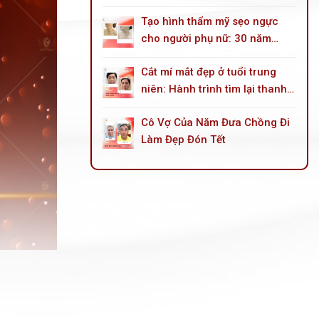
góc mắt trong
Tạo hình thẩm mỹ sẹo ngực
cho người phụ nữ: 30 năm
sống trong mặc cảm do tai
Cắt mí mắt đẹp ở tuổi trung
nạn bỏng dầu hoả
niên: Hành trình tìm lại thanh
xuân cho đôi mắt
Cô Vợ Của Năm Đưa Chồng Đi
Làm Đẹp Đón Tết