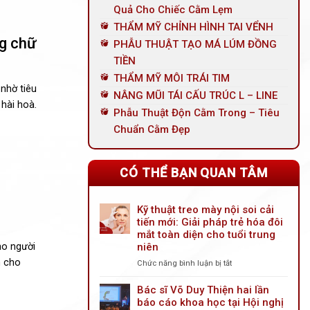
Quả Cho Chiếc Cằm Lẹm
THẨM MỸ CHỈNH HÌNH TAI VỂNH
g chữ
PHẪU THUẬT TẠO MÁ LÚM ĐỒNG
TIỀN
THẨM MỸ MÔI TRÁI TIM
nhờ tiêu
NÂNG MŨI TÁI CẤU TRÚC L – LINE
hài hoà.
Phẫu Thuật Độn Cằm Trong – Tiêu
Chuẩn Cằm Đẹp
CÓ THỂ BẠN QUAN TÂM
Kỹ thuật treo mày nội soi cải
tiến mới: Giải pháp trẻ hóa đôi
mắt toàn diện cho tuổi trung
ho người
niên
n cho
Chức năng bình luận bị tắt
ở
Kỹ
thuật
Bác sĩ Võ Duy Thiện hai lần
treo
báo cáo khoa học tại Hội nghị