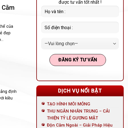
được tư vấn tốt nhất !
c Cằm
thể của
vẻ đẹp
..
DỊCH VỤ NỔI BẬT
hẳng định
ới kiều
TẠO HÌNH MÔI MỎNG
THU NGẮN NHÂN TRUNG – CẢI
THIỆN TỶ LỆ GƯƠNG MẶT
Độn Cằm Ngoài – Giải Pháp Hiệu