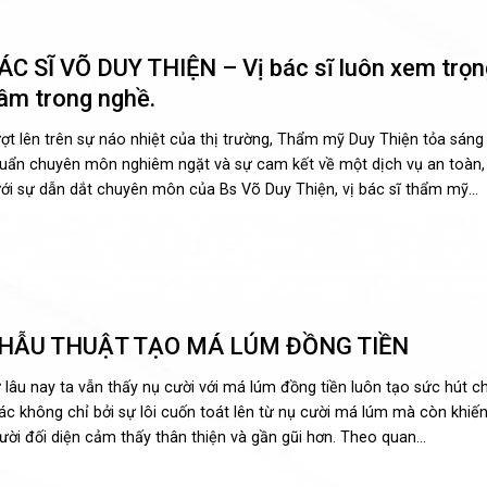
ÁC SĨ VÕ DUY THIỆN – Vị bác sĩ luôn xem trọn
âm trong nghề.
ợt lên trên sự náo nhiệt của thị trường, Thẩm mỹ Duy Thiện tỏa sáng 
uẩn chuyên môn nghiêm ngặt và sự cam kết về một dịch vụ an toàn, 
ới sự dẫn dắt chuyên môn của Bs Võ Duy Thiện, vị bác sĩ thẩm mỹ...
HẪU THUẬT TẠO MÁ LÚM ĐỒNG TIỀN
 lâu nay ta vẫn thấy nụ cười với má lúm đồng tiền luôn tạo sức hút c
ác không chỉ bởi sự lôi cuốn toát lên từ nụ cười má lúm mà còn khiế
ười đối diện cảm thấy thân thiện và gần gũi hơn. Theo quan...