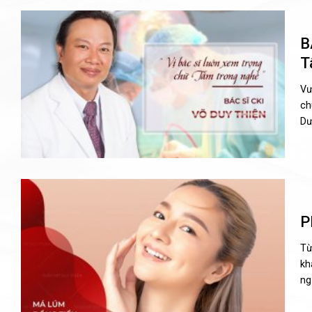
B
T
Vư
ch
Dư
P
Từ
kh
ng