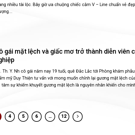
ng nhiều tài lộc. Bây giờ ưa chuộng chiếc cằm V – Line chuẩn vẻ đẹp,
ợng....
ô gái mặt lệch và giấc mơ trở thành diễn viên 
ghiệp
. Th. Y. Nh cô gái năm nay 19 tuổi, quê Đắc Lắc tới Phòng khám phẫu
ẩm mỹ Duy Thiện tư vấn với mong muốn chỉnh lại gương mặt lệch của
 tâm sự khiếm khuyết gương mặt lệch là nguyên nhân khiến cho mình r
4
5
6
…
12