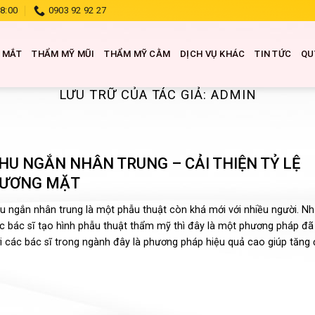
18:00
0903 92 92 27
 MẮT
THẨM MỸ MŨI
THẨM MỸ CẰM
DỊCH VỤ KHÁC
TIN TỨC
QU
LƯU TRỮ CỦA TÁC GIẢ:
ADMIN
HU NGẮN NHÂN TRUNG – CẢI THIỆN TỶ LỆ
ƯƠNG MẶT
u ngắn nhân trung là một phẫu thuật còn khá mới với nhiều người. Nh
c bác sĩ tạo hình phẫu thuật thẩm mỹ thì đây là một phương pháp đã 
i các bác sĩ trong ngành đây là phương pháp hiệu quả cao giúp tăng 