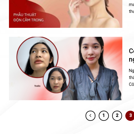
ma
thư
C
n
Ng
th
Cô
1
2
3