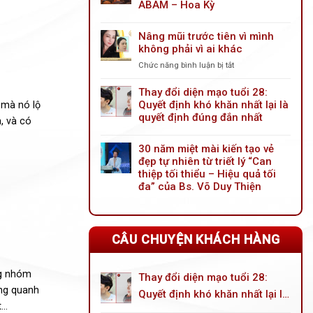
mày
ABAM – Hoa Kỳ
nội
soi
Nâng mũi trước tiên vì mình
cải
không phải vì ai khác
tiến
mới:
Chức năng bình luận bị tắt
ở
Giải
Nâng
pháp
mũi
Thay đổi diện mạo tuổi 28:
trẻ
trước
Quyết định khó khăn nhất lại là
 mà nó lộ
hóa
tiên
quyết định đúng đắn nhất
đôi
, và có
vì
mắt
mình
toàn
30 năm miệt mài kiến tạo vẻ
không
diện
đẹp tự nhiên từ triết lý “Can
phải
cho
thiệp tối thiểu – Hiệu quả tối
vì
tuổi
ai
đa” của Bs. Võ Duy Thiện
trung
khác
niên
CÂU CHUYỆN KHÁCH HÀNG
ng nhóm
Thay đổi diện mạo tuổi 28:
òng quanh
Quyết định khó khăn nhất lại là
..
quyết định đúng đắn nhất