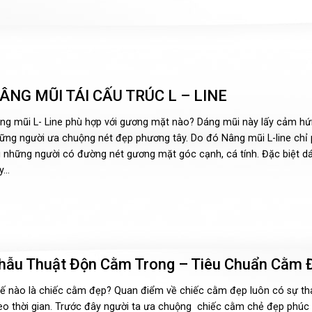
ÂNG MŨI TÁI CẤU TRÚC L – LINE
ng mũi L- Line phù hợp với gương mặt nào? Dáng mũi này lấy cảm hứ
ững người ưa chuộng nét đẹp phương tây. Do đó Nâng mũi L-line chỉ
i những người có đường nét gương mặt góc cạnh, cá tính. Đặc biệt d
...
hẫu Thuật Độn Cằm Trong – Tiêu Chuẩn Cằm 
ế nào là chiếc cằm đẹp? Quan điểm về chiếc cằm đẹp luôn có sự th
eo thời gian. Trước đây người ta ưa chuộng chiếc cằm chẻ đẹp phúc 