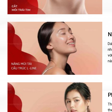
N
Dá
nh
vớ
này
P
Th
th