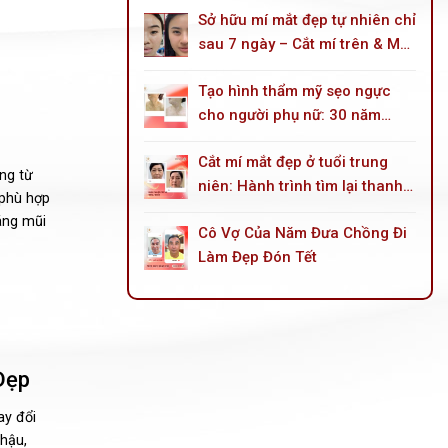
Sở hữu mí mắt đẹp tự nhiên chỉ
sau 7 ngày – Cắt mí trên & Mở
góc mắt trong
Tạo hình thẩm mỹ sẹo ngực
cho người phụ nữ: 30 năm
sống trong mặc cảm do tai
Cắt mí mắt đẹp ở tuổi trung
nạn bỏng dầu hoả
ng từ
niên: Hành trình tìm lại thanh
 phù hợp
xuân cho đôi mắt
áng mũi
Cô Vợ Của Năm Đưa Chồng Đi
Làm Đẹp Đón Tết
Đẹp
ay đổi
hậu,