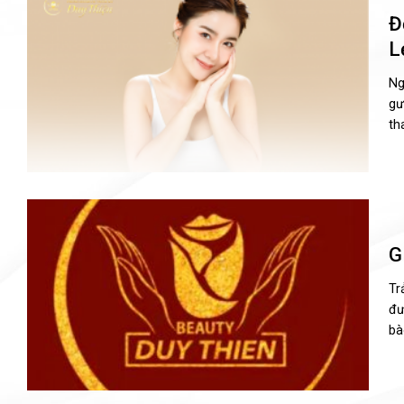
Đ
L
Ng
gư
th
G
Tr
đư
bà