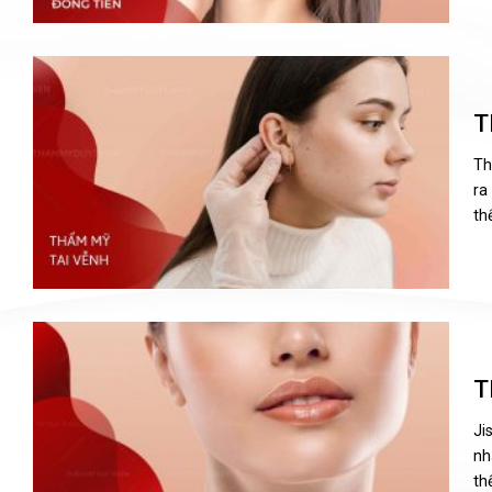
T
Th
ra
th
T
Ji
nh
th