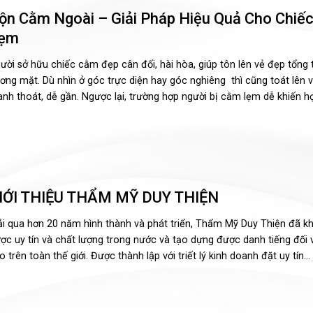
ộn Cằm Ngoài – Giải Pháp Hiệu Quả Cho Chiế
ẹm
ười sở hữu chiếc cằm đẹp cân đối, hài hòa, giúp tôn lên vẻ đẹp tổng 
ơng mặt. Dù nhìn ở góc trực diện hay góc nghiêng thì cũng toát lên 
anh thoát, dễ gần. Ngược lại, trường hợp người bị cằm lẹm dễ khiến họ.
IỚI THIỆU THẨM MỸ DUY THIỆN
ải qua hơn 20 năm hình thành và phát triển, Thẩm Mỹ Duy Thiện đã k
ợc uy tín và chất lượng trong nước và tạo dựng được danh tiếng đối v
o trên toàn thế giới. Được thành lập với triết lý kinh doanh đặt uy tín...