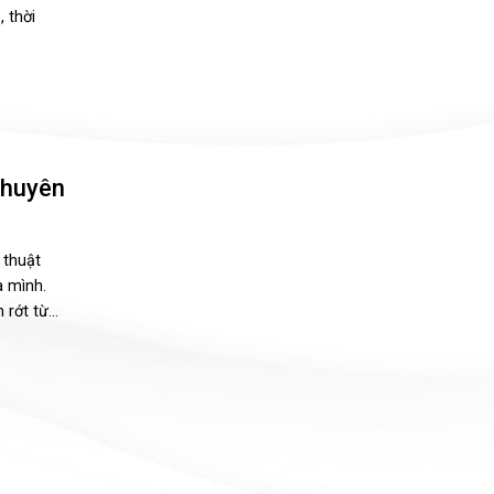
 thời
chuyên
 thuật
 mình.
ớt từ...