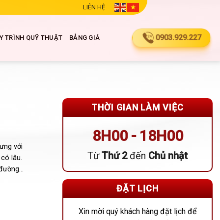
LIÊN HỆ
0903.929.227
Y TRÌNH QUỸ THUẬT
BẢNG GIÁ
THỜI GIAN LÀM VIỆC
8H00 - 18H00
ưng với
Từ
Thứ 2
đến
Chủ nhật
có lâu.
đường...
ĐẶT LỊCH
Xin mời quý khách hàng đặt lịch để