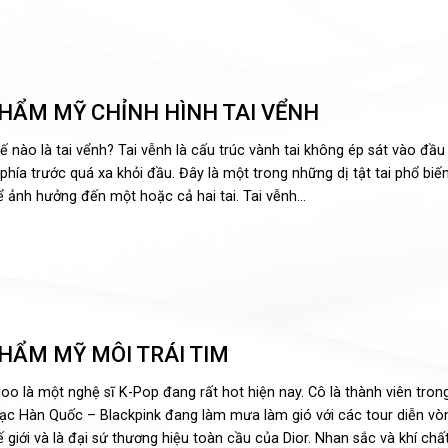
HẨM MỸ CHỈNH HÌNH TAI VỂNH
ế nào là tai vểnh? Tai vễnh là cấu trúc vành tai không ép sát vào đầu
 phía trước quá xa khỏi đầu. Đây là một trong những dị tật tai phổ biến
ể ảnh hưởng đến một hoặc cả hai tai. Tai vễnh...
HẨM MỸ MÔI TRÁI TIM
soo là một nghệ sĩ K-Pop đang rất hot hiện nay. Cô là thành viên tro
ạc Hàn Quốc – Blackpink đang làm mưa làm gió với các tour diễn v
ế giới và là đại sứ thương hiệu toàn cầu của Dior. Nhan sắc và khí chất.